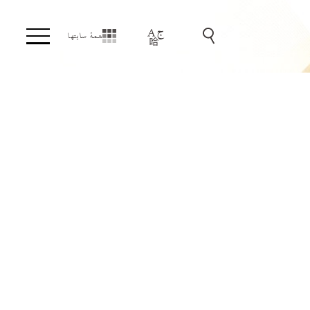
همهٔ سایتها