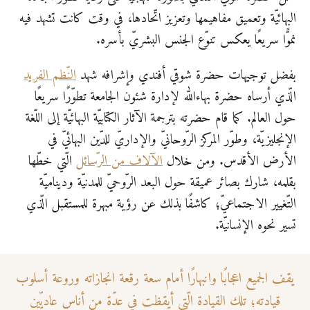
البهائيّة وتعميق مفاهيمها وتعزيز اتّحادها، في وقت كانت تشهد فيه
نموًّا سريعًا يعكس تنوّع الجنس البشريّ بأسره.
بفضل توجيهات حضرة شوقي أفندي وإشرافه شهد
النّظم الفريد
الّذي أرساه حضرة بهاءاللّٰه لإدارة شئون الجامعة تطوّرًا سريعًا
حول العالم. كما قام حضرته بترجمة الآثار الكتابيّة البهائيّة إلى اللّغة
الإنجليزيّة، وطوّر المركز الرّوحانيّ والإداريّ للدّين البهائيّ في
الأرض الأقدس. ومن خلال
الآلاف من الرّسائل
الّتي خطّها
بقلمه، شارك بصائر عميقة حول البعد الرّوحيّ للمدنيّة وديناميّة
التّغيير الاجتماعيّ؛ كاشفًا بذلك عن رؤية مبهرة للمستقبل الّذي
تسير نحوه الإنسانيّة.
يقف الجميع اعجابًا وانبهارًا أمام سعة رقعة انجازاته وروعة أسلوب
قيادته؛ تلك القيادة الّتي أيقظت في عدّة من أناس عاديّين