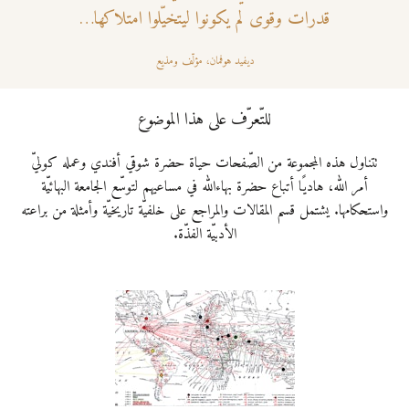
قدرات وقوى لم يكونوا ليتخيّلوا امتلاكها…
ديفيد هوفمان، مؤلّف ومذيع
للتّعرّف على هذا الموضوع
تتناول هذه المجموعة من الصّفحات حياة حضرة شوقي أفندي وعمله كوليّ
أمر اللّٰه، هاديًا أتباع حضرة بهاءاللّٰه في مساعيهم لتوسّع الجامعة البهائيّة
واستحكامها. يشتمل قسم المقالات والمراجع على خلفيّة تاريخيّة وأمثلة من براعته
الأدبيّة الفذّة.