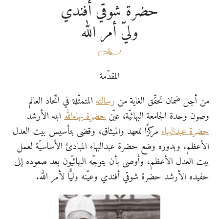
حضرة شوقي أفندي
وليّ أمر اللّٰه
المقدّمة
من أجل ضمان تحقّق الغاية من
رسالته
المتمثّلة في اتّحاد العالم
وصون وحدة الجامعة البهائيّة، عيّن
حضرة بهاءاللّٰه
ابنه الأرشد
حضرة عبدالبهاء
مركزًا للعهد والميثاق، وقضى بتأسيس بيت العدل
الأعظم. وبدوره وضع حضرة عبدالبهاء المبادئ الأساسيّة لعمل
بيت العدل الأعظم، وأوصى بأن يتوجّه البهائيّون بعد صعوده إلى
حفيده الأرشد حضرة شوقي أفندي وعيّنه وليًّا لأمر اللّٰه.