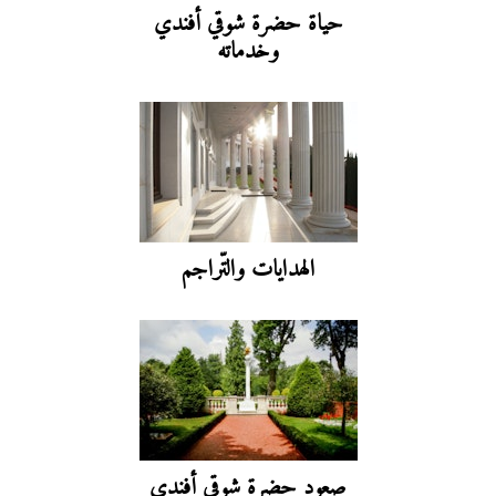
حياة حضرة شوقي أفندي
وخدماته
الهدايات والتّراجم
صعود حضرة شوقي أفندي