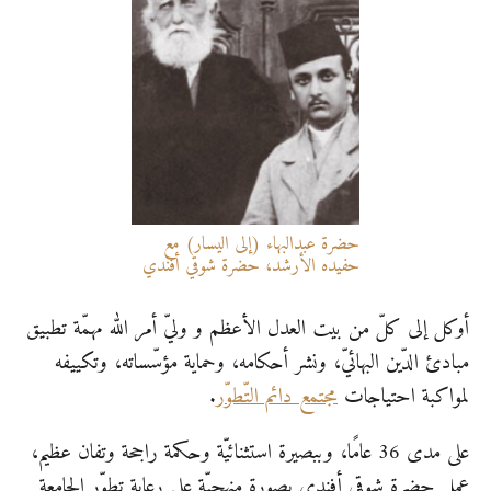
حضرة عبدالبهاء (إلى اليسار) مع
حفيده الأرشد، حضرة شوقي أفندي
أوكل إلى كلّ من بيت العدل الأعظم و وليّ أمر اللّٰه مهمّة تطبيق
مبادئ الدّين البهائيّ، ونشر أحكامه، وحماية مؤسّساته، وتكييفه
لمواكبة احتياجات
مجتمع دائم التّطوّر
.
على مدى 36 عامًا، وببصيرة استثنائيّة وحكمة راجحة وتفان عظيم،
عمل حضرة شوقي أفندي بصورة منهجيّة على رعاية تطوّر الجامعة