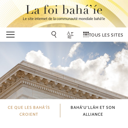
La foi bahá’íe
Le site internet de la communauté mondiale bahá’íe
TOUS LES SITES
CE QUE LES BAHÁ’ÍS
BAHÁ’U’LLÁH ET SON
CROIENT
ALLIANCE