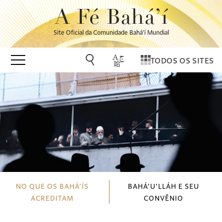
A Fé Bahá’í
Site Oficial da Comunidade Bahá’í Mundial
TODOS OS SITES
NO QUE OS BAHÁ’ÍS
BAHÁ’U’LLÁH E SEU
ACREDITAM
CONVÊNIO