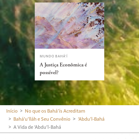
MUNDO BAHÁ’Í
A Justiça Econômica é
possível?
Início
No que os Bahá’ís Acreditam
Bahá’u’lláh e Seu Convênio
‘Abdu’l‑Bahá
A Vida de ‘Abdu’l-Bahá