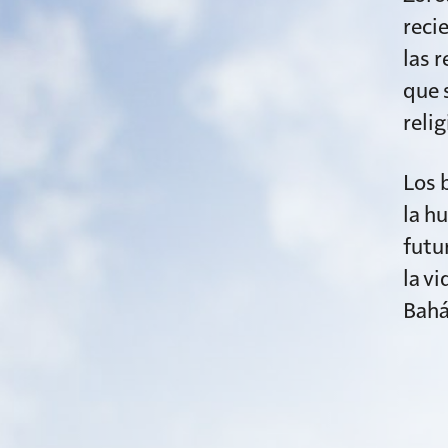
reci
las 
que 
reli
Los 
la h
futu
la vi
Bahá