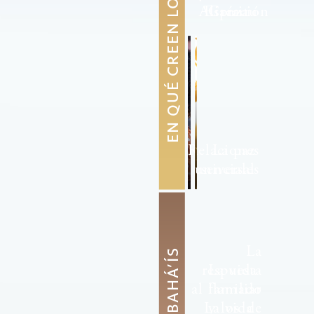
EN QUÉ CREEN LOS BAHÁ’Í
Alianza
Espíritu
Creación
Relaciones
La paz
esenciales
universal
La
respuesta
La vida
al llamado
familiar
La vida
y los
de