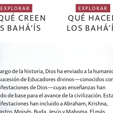
EXPLORAR
EXPLORAR
QUÉ CREEN
QUÉ HACE
S BAHÁ’ÍS
LOS BAHÁ’
 largo de la historia, Dios ha enviado a la human
sucesión de Educadores divinos—conocidos c
festaciones de Dios—cuyas enseñanzas han
ido de base para el avance de la civilización. Est
festaciones han incluido a Abraham, Krishna,
astro, Moisés, Buda, Jesús y Mahoma. El más