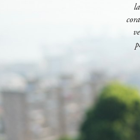
l
cora
ve
p