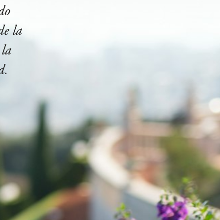
do
de la
 la
d.