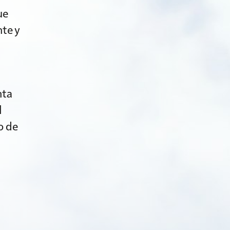
ue
te y
nta
l
o de