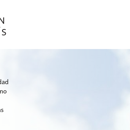
N
ÍS
idad
omo
as