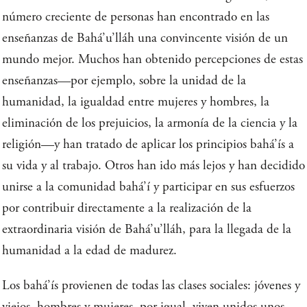
número creciente de personas han encontrado en las
enseñanzas de Bahá’u’lláh una convincente visión de un
mundo mejor. Muchos han obtenido percepciones de estas
enseñanzas—por ejemplo, sobre la unidad de la
humanidad, la igualdad entre mujeres y hombres, la
eliminación de los prejuicios, la armonía de la ciencia y la
religión—y han tratado de aplicar los principios bahá’ís a
su vida y al trabajo. Otros han ido más lejos y han decidido
unirse a la comunidad bahá’í y participar en sus esfuerzos
por contribuir directamente a la realización de la
extraordinaria visión de Bahá’u’lláh, para la llegada de la
humanidad a la edad de madurez.
Los bahá’ís provienen de todas las clases sociales: jóvenes y
viejos, hombres y mujeres, por igual, viven unidos unos