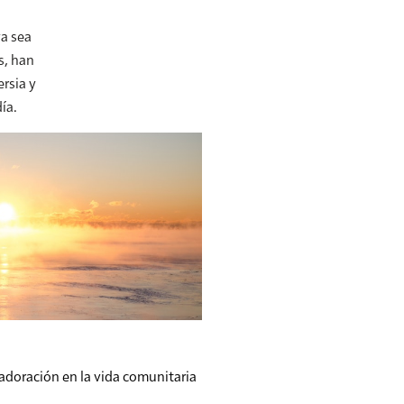
ya sea
s, han
ersia y
ía.
a adoración en la vida comunitaria