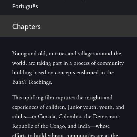
Português
Chapters
Opening
Young and old, in cities and villages around the
world, are taking part in a process of community
building based on concepts enshrined in the
Norte de Bolivar, Colombia
Bahá’í Teachings.
This uplifting film captures the insights and
Lubumbashi, Democratic
experiences of children, junior youth, youth, and
Republic of the Congo
adults—in Canada, Colombia, the Democratic
Republic of the Congo, and India—whose
Toronto, Canada
efforts to build vibrant communities are at the