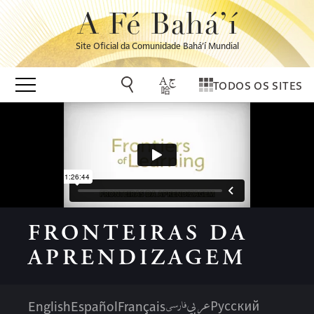
A Fé Bahá’í
Site Oficial da Comunidade Bahá’í Mundial
TODOS OS SITES
FRONTEIRAS DA
APRENDIZAGEM
عربي
فارسی
English
Español
Français
Русский