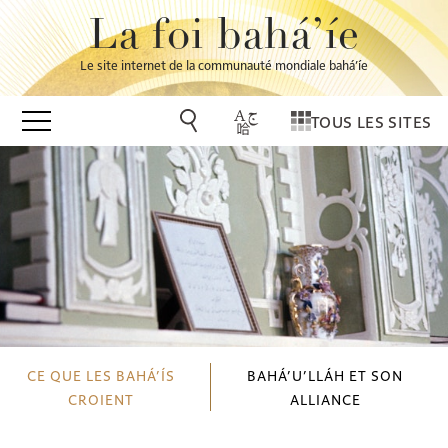
La foi bahá’íe
Le site internet de la communauté mondiale bahá’íe
TOUS LES SITES
CE QUE LES BAHÁ’ÍS
BAHÁ’U’LLÁH ET SON
CROIENT
ALLIANCE