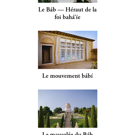
Le Báb — Héraut de la
foi bahá’íe
Le mouvement bábí
Le mausolée du Báb