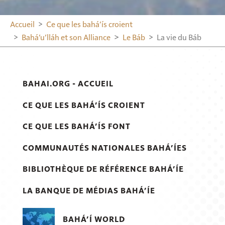
Accueil
Ce que les bahá’ís croient
Bahá’u’lláh et son Alliance
Le Báb
La vie du Báb
BAHAI.ORG - ACCUEIL
CE QUE LES BAHÁ’ÍS CROIENT
CE QUE LES BAHÁ’ÍS FONT
COMMUNAUTÉS NATIONALES BAHÁ’ÍES
BIBLIOTHÈQUE DE RÉFÉRENCE BAHÁ’ÍE
LA BANQUE DE MÉDIAS BAHÁ’ÍE
BAHÁ’Í WORLD