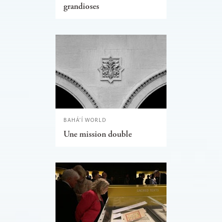
grandioses
BAHÁ’Í WORLD
Une mission double