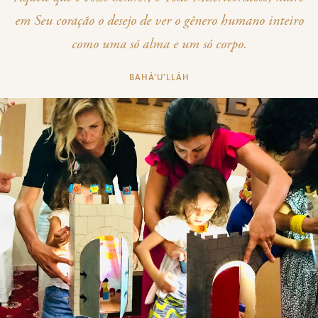
em Seu coração o desejo de ver o gênero humano inteiro
como uma só alma e um só corpo.
BAHÁ’U’LLÁH