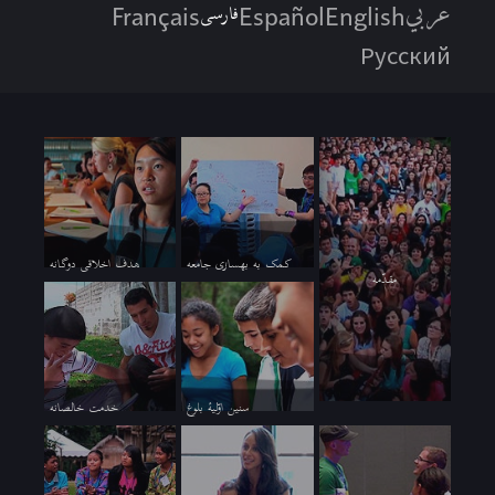
عربي
فارسی
Français
Español
English
Русский
کمک به بهسازی جامعه
هدف اخلاقی دوگانه
مقدّمه
سنین اوّلیۀ بلوغ
خدمت خالصانه