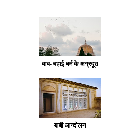
बाब- बहाई धर्म के अग्रदूत
बाबी आन्दोलन