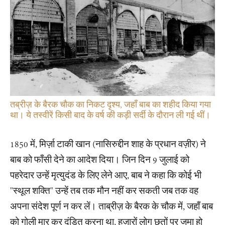
तब्रीज़ के बैरक चौक का निकट दृश्य, जहाँ बाब का शहीद किया गया
था। ये तस्वीरें किसी बाद के वर्ष की कड़ी सर्दी के दौरान ली गई थीं।
1850 में, मिर्ज़ा टाकी खान (नासिरुद्दीन शाह के प्रधान वज़ीर) ने
बाब को फाँसी देने का आदेश दिया। जिन दिन 9 जुलाई को
पहरेदार उन्हें मृत्युदंड के लिए लेने आए, बाब ने कहा कि कोई भी
"स्थूल शक्ति" उन्हें तब तक मौन नहीं कर सकती जब तक वह
अपना संदेश पूर्ण न कर लें। ताब्रीज़ के बैरक के चौक में, जहाँ बाब
को गोली मार कर दंडित करना था, हज़ारों लोग छतों पर जमा हो