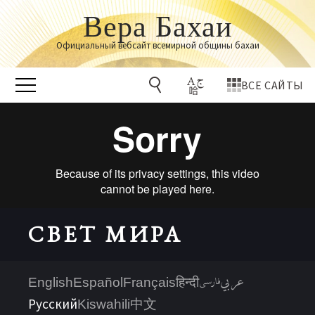
Вера Бахаи
Официальный вебсайт всемирной общины бахаи
ВСЕ САЙТЫ
СВЕТ МИРА
عربي
فارسی
English
Español
Français
हिन्दी
Русский
Kiswahili
中文