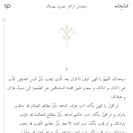
منتخباتی از آثار حضرت بهاءاللّه
منتخباتی از آثار حضرت بهاءاللّه
کتابخانه
۱
سبحانک اللّهمّ یا الهی کیف اذکرک بعد الّذی ایقنت بأنّ السن العارفین کلّت
عن ذکرک و ثنائک و منعت طیور افئدة المشتاقین عن الصّعود الی سمآء عزّک
و عرفانک
لو اقول یا الهی بأنّک انت عارف اشاهد بأنّ مظاهر العرفان قد خلقت
بأمرک و لو اقول بأنّک انت حکیم اشاهد بأنّ مطالع الحکمة قد ذوّتت
بارادتک و ان قلت بأنّک انت الفرد الاحظ بأنّ حقایق التّفرید قد بعثت
بانشائک و ان قلت انّک انت العلیم اشاهد بأنّ جواهر العلم قد حقّقت