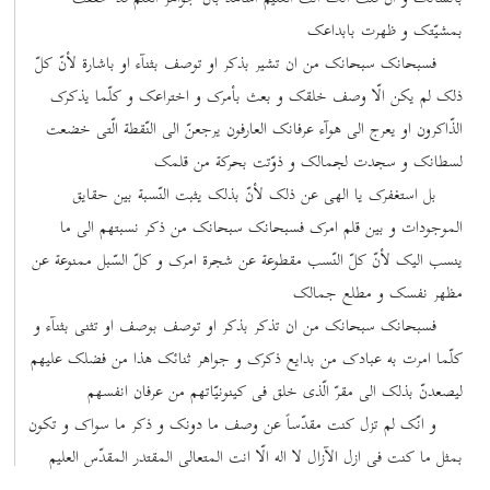
بمشیّتک و ظهرت بابداعک
فسبحانک سبحانک من ان تشیر بذکر او توصف بثنآء او باشارة لأنّ کلّ
ذلک لم یکن الّا وصف خلقک و بعث بأمرک و اختراعک و کلّما یذکرک
الذّاکرون او یعرج الی هوآء عرفانک العارفون یرجعنّ الی النّقطة الّتی خضعت
لسطانک و سجدت لجمالک و ذوّتت بحرکة من قلمک
بل استغفرک یا الهی عن ذلک لأنّ بذلک یثبت النّسبة بین حقایق
الموجودات و بین قلم امرک فسبحانک سبحانک من ذکر نسبتهم الی ما
ینسب الیک لأنّ کلّ النّسب مقطوعة عن شجرة امرک و کلّ السّبل ممنوعة عن
مظهر نفسک و مطلع جمالک
فسبحانک سبحانک من ان تذکر بذکر او توصف بوصف او تثنی بثنآء و
کلّما امرت به عبادک من بدایع ذکرک و جواهر ثنائک هذا من فضلک علیهم
لیصعدنّ بذلک الی مقرّ الّذی خلق فی کینونیّاتهم من عرفان انفسهم
و انّک لم تزل کنت مقدّساً عن وصف ما دونک و ذکر ما سواک و تکون
بمثل ما کنت فی ازل الآزال لا اله الّا انت المتعالی المقتدر المقدّس العلیم