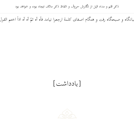
ل بیاشامی بیا بیا که گوشها از برای اصغای حکایتهایت مستعدّ گشته و هوشها از پیش
ذکر قلم و مداد قبل از نگارش حروف و الفاظ ذکر مالک ایجاد بوده و خواهد بود
ر است و هر چه پیشتر آئی دور سرمست بادۀ طهور میگوید وقت از دست رفت فرصت از
نگاه و صبحگاه رفت و هنگام اصغای کلمۀ ارجعوا نیامد فآه آه ثمّ آه آه اذاً اختم القول
[یادداشت]