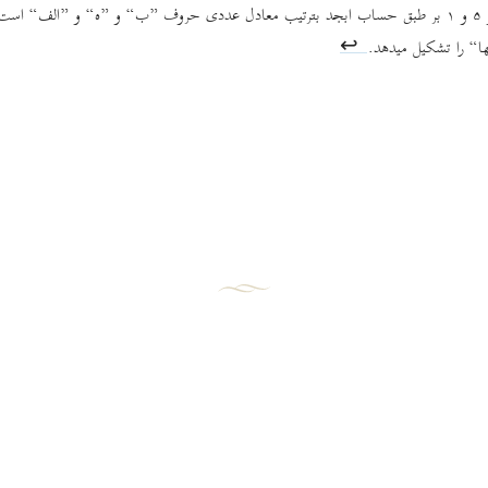
ارقام ٢ و ۵ و ١ بر طبق حساب ابجد بترتیب معادل عددی حروف ”ب“ و ”ه“ و ”الف“ اس
ا“ را تشکيل ميدهد.