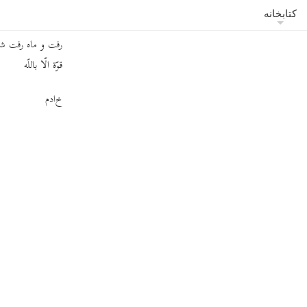
شوی و از کأس وصا
کتابخانه
چه زودتر آئی دی
رفت و ماه رفت شبا
قوّة الّا باللّه
خ‌ادم