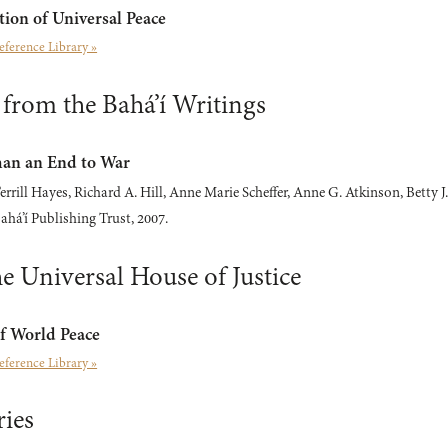
ion of Universal Peace
eference Library »
 from the Bahá’í Writings
han an End to War
rill Hayes, Richard A. Hill, Anne Marie Scheffer, Anne G. Atkinson, Betty J.
ahá’í Publishing Trust, 2007.
he Universal House of Justice
f World Peace
eference Library »
ies