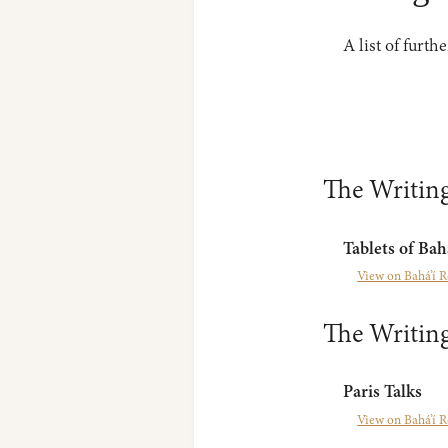
A list of furth
The Writing
Tablets of Bah
View on Bahá’í R
The Writing
Paris Talks
View on Bahá’í R