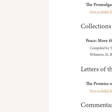
The Promulgat
View on Bahá’í R
Collections
Peace: More t
Compiled by Ter
Wilmette, IL: B
Letters of t
The Promise o
View on Bahá’í R
Commentar