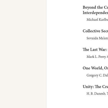
Beyond the Cu
Interdepende
Michael Karlbe
Collective Sec
Sovaida Ma’ani
The Last War: 
Mark L. Perry.
One World, On
Gregory C. Dahl
Unity: The Cr
H. B. Danesh. T