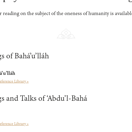
er reading on the subject of the oneness of humanity is availabl
s of Bahá’u’lláh
á’u’lláh
eference Library »
s and Talks of ‘Abdu’l-Bahá
eference Library »