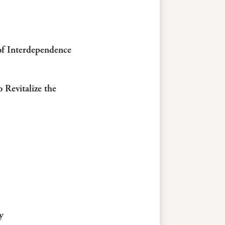
of Interdependence
 Revitalize the
y