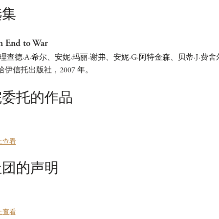
选集
n End to War
查德·A·希尔、安妮·玛丽·谢弗、安妮·G·阿特金森、贝蒂·J·费舍
伊信托出版社，2007 年。
院委托的作品
上查看
社团的声明
上查看