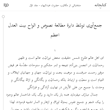
منتخباتى از مكاتيب حضرت عبدالبهاء - جلد اوّل
کتابخانه
جمع‌آوری توسّط دایرۀ مطالعۀ نصوص و الواح بیت‌ العدل
اعظم
۱
ای اهل عالم طلوع شمس حقیقت محض نورانیّت عالم است و ظهور
رحمانیّت در انجمن بنی‌آدم نتیجه و ثمر مشکور و سنوحات مقدّسۀ هر فیض
موفور رحمت صرفست و موهبت بحت و نورانیّت جهان و جهانیان ایتلاف و
التیام است و محبّت و ارتباط بلکه رحمانیّت و یگانگی و ازالۀ بیگانگی و
وحدت با جمیع من علی الأرض در نهایت آزادگی و فرزانگی
جمال مبارک میفرماید همه بار یک دارید و برگ یک شاخسار عالم وجود
را بیک شجر و جمیع نفوس بمنزلۀ اوراق و ازهار و اثمار تشبیه فرمودند لهذا
باید جمیع شاخه و برگ و شکوفه و ثمر در نهایت طراوت باشند و حصول