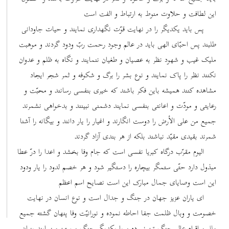
این لطافت و حلاوت منوط به ارتباط و الفت است
پس باید یکدیگر را در نهایت قوّت نگهداری نمایند و حیات جاودانی
طلبند پس احبّای الهی باید در عالم وجود رحمت ربّ ودود گردند و موهبت
ملیک غیب و شهود نظر به عصیان و طغیان ننمایند و نگاه به ظلم و عدوان
نکنند نظر را پاک نمایند و نوع بشر را برگ و شکوفه و ثمر شجر ایجاد
مشاهده کنند همیشه باین فکر باشند که خیری بنفسی رسانند و محبّت و
رعایتی و مودّت و اعانتی بنفسی نمایند دشمنی نبینند و بدخواهی نشمرند
جمیع من علی الأرض را دوست انگارند و اغیار را یار دانند و بیگانه را آشنا
شمرند بقیدی مقیّد نباشند بلکه از هر بندی آزاد گردند
الیوم مقرّب درگاه کبریا نفسی است که جام وفا بخشد و اعدا را درّ عطا
مبذول دارد حتّی ستمگر بیچاره را دستگیر شود و هر خصم لدود را یار ودود
این است وصایای جمال مبارک این است نصایح اسم اعظم
ای یاران عزیز جهان در جنگ و جدال است و نوع انسان در نهایت
خصومت و وبال ظلمت جفا احاطه نموده و نورانیّت وفا پنهان گشته جمیع
ملل و اقوام عالم چنگ تیز نموده و با یکدیگر جنگ و ستیز مینمایند بنیان