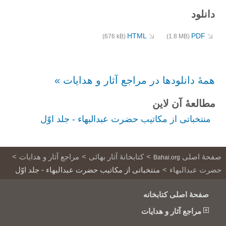
دانلود
HTML
PDF
(676 kB)
(1.8 MB)
همهٔ دانلودها در مراجع آثار و هدایات »
مطالعۀ آن لاین
منتخباتى از مكاتيب حضرت عبدالبهاء - جلد اوّل
صفحۀ اصلی
کتابخانهٔ آثار بهائی
مراجع آثار و هدایات
Bahai.org
حضرت عبدالبهاء
منتخباتى از مكاتيب حضرت عبدالبهاء - جلد اوّل
صفحهٔ اصلی کتابخانه
مراجع آثار و هدایات