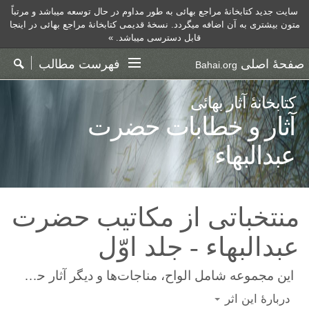
سایت جدید کتابخانهٔ مراجع بهائی به طور مداوم در حال توسعه میباشد و مرتباً
متون بیشتری به آن اضافه میگردد.
نسخۀ قدیمی کتابخانهٔ مراجع بهائی در اینجا
قابل دسترسی میباشد. »
صفحۀ اصلی
فهرست مطالب
Bahai.org
کتابخانهٔ آثار بهائی
آثار و خطابات حضرت
عبدالبهاء
منتخباتى از مكاتيب حضرت
عبدالبهاء - جلد اوّل
این مجموعه شامل الواح، مناجات‌ها و دیگر آثار حضرت عبدالبهاء است.
دربارۀ این اثر