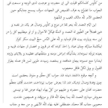
من کأوس کلماتکم اقبلت الی ان حضرت و عرضت لدی الوجه و سمعت فی
الجواب ما تضوّع به عرف القمیص فی الجهات سوف یسمع جنابکم حین
الحضور الامر للّه مالک الغیب و الشّهود
این ایّام الحمد للّه بحر لقا در موج و کأوس وصال هر یک در نغمه و
شور فضلاً عن الطّیور له الحمد و المنّة فیکلّ الاحوال و از او میطلبیم کل را در
این سنه بزیارت بیت فائز فرماید و للّه علی النّاس حجّ البیت سکر کوثر
اینکلمۀ مبارکه چنان عباد را اخذ کرده که در قرون و اعصار از جهات قریبه و
بعیده توجّه نموده‌اند بشأنیکه امراض مزمنه و مشقّتهای عظیمه و بلایای وارده
ایشانرا منع ننموده بجان شتافتند و بمقصد رسیدند طوبی لمن فاز عمله بطراز
القبول و ویل لکلّ غافل محجوب
و آنچه مرقوم داشتند دیده شد جواب کل معلّق و منوط بحضور است
چون وعدۀ وصال نزدیک شد لذا بعرض جواب نپرداخت خدمت آقای معظّم
حضرت افنان علی حضرته و علیهم من کلّ بهاء ابهاه عرض فنا و نیستی
معروض میدارم الحمد للّه بما یحبّه اللّه فائز و مرزوقند و همچنین خدمت
محبوبی جناب آقا محمّد مصطفی علیه بهاء اللّه الابهی و من معه و جناب