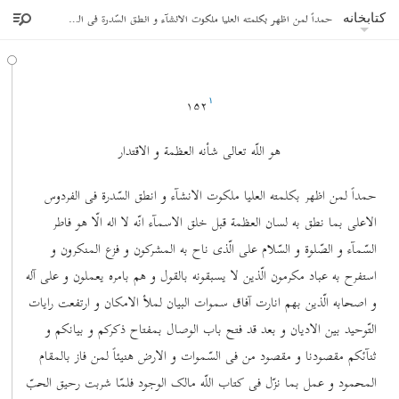
حمداً لمن اظهر بکلمته العلیا ملکوت الانشآء و انطق السّدرة فی الفردوس الاعلی
کتابخانه
١۵٢
١
هو اللّه تعالی شأنه العظمة و الاقتدار
حمداً لمن اظهر بکلمته العلیا ملکوت الانشآء و انطق السّدرة فی الفردوس
الاعلی بما نطق به لسان العظمة قبل خلق الاسمآء انّه لا اله الّا هو فاطر
السّمآء و الصّلوة و السّلام علی الّذی ناح به المشرکون و فزع المنکرون و
استفرح به عباد مکرمون الّذین لا یسبقونه بالقول و هم بامره یعملون و علی آله
و اصحابه الّذین بهم انارت آفاق سموات البیان لملأ الامکان و ارتفعت رایات
التّوحید بین الادیان و بعد قد فتح باب الوصال بمفتاح ذکرکم و بیانکم و
ثنآئکم مقصودنا و مقصود من فی السّموات و الارض هنیئاً لمن فاز بالمقام
المحمود و عمل بما نزّل فی کتاب اللّه مالک الوجود فلمّا شربت رحیق الحبّ