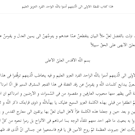
هذا کتاب نقطة الاولی الی الّذینهم آمنوا باللّه الواحد الفرد العزیز العلیم
 نزلت بالفضل لعلّ ملأ البیان ینقطعنّ عمّا عندهم و یتوجّهنّ الی یمین العدل و یقومنّ 
لعلیّ الابهی علی الحقّ سبیلاً
بسم اللّه الاقدس العلیّ الاعلی
ی الی الّذینهم آمنوا باللّه الواحد الفرد العزیز العلیم و فیه یخاطب الّذینهم توقّفوا فی هذا
تشعرنّ ببدایع کلمات اللّه و یقومنّ عن رقد الغفلة فی هذا الفجر المشرق المنیر قل انّا امرن
فة الّتی یظهر منها محبوب العارفین و مقصود من فی السّموات و الارضین و امرناکم ان ادرکت
ثمّ انطقوا من قبلی بهذه الکلمة العزیز المنیع علیک یا بهآءاللّه و ذوی قرابتک ذکر اللّه و 
 و بعد حین و جعلنا هذه الکلمة عزّاً لاهل البیان لعلّ بها یرتقون الی معارج القدس و یک
مروا به بحیث ما ظهر احد منهم تلقآء الوجه بما امرناهم فی الالواح بل رموا نحوه من کلّ ال
 اهل جبروت العظمة ثمّ روح الامین قل یا قوم فاستحیوا عن جمالی انّ الّذی قد ظهر با