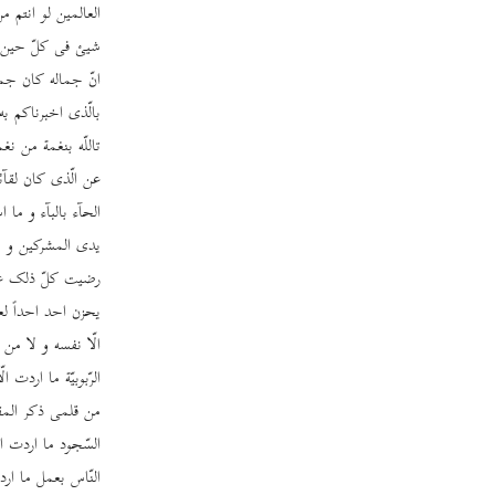
العالمین لو انتم من
شیئ فی کلّ حین ای
انّ جماله کان جمال
بالّذی اخبرناکم 
تاللّه بنغمة من ن
عن الّذی کان لقآئ
الحآء بالبآء و ما 
یدی المشرکین و ما 
رضیت کلّ ذلک علی 
یحزن احد احداً لعل
الّا نفسه و لا من 
الرّبوبیّة ما اردت
من قلمی ذکر الم
السّجود ما اردت ال
النّاس بعمل ما ار