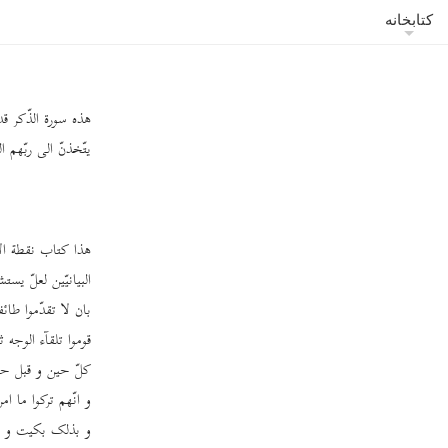
کتابخانه
هذه سورة الذّکر قد
یتّخذنّ الی ربّهم ا
هذا کتاب نقطة الاول
البیانیّین لعلّ یس
بان لا تقدّموا طائ
قوموا تلقآء الوجه 
کلّ حین و قبل حین
و انّهم ترکوا ما ا
و بذلک بکیت و بکت