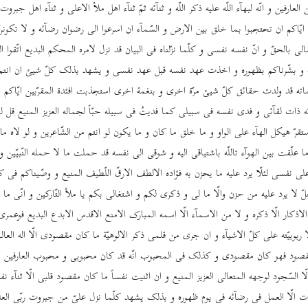
 العارفین و انّه لبهآء اللّه علیه ذکر اللّه و ثنآئه ثمّ ثنآء اهل ملأ الاعلی و ثنآء اهل جبروت 
ّاکم ان تحتجبوا بما خلق بین الارض و السّمآء ان اسرعوا الی رضوان رضآئه و لا تکوننّ 
ی بالحقّ و انّ نفسه نفسی و کلّما نزّلناه فی البیان قد نزل لامره المحکم البدیع اتّقوا اللّ
به و بشّرناکم بظهوره و اخذت عهد نفسه قبل عهد نفسی و یشهد بذلک کلّ شیئ ان انتم
غماته قد ولدت حقائق کلّ شیئ مرّة اخری و بنغمة اخری استجذبت افئدة المقرّبین ایّاکم
ه ذات لقآئی و فدی نفسه فی سبیلی کما فدیتُ فی سبیله حبّاً لجماله العزیز المنیع قل لو
استقرّ هیکل الهآء علی الواو و ما خلق ما کان و ما یکون لو انتم من الشّاعرین و لو لاه 
علّقت بین الهوآء تاللّه باشتیاقی الیه و شوقی الی نفسه قد حملت ما لا حمله النّبیّین و
نفسی لئلّا یرد علیه ما یحزن به فؤاده الالطف الارقّ اللّطیف المنیع و وصّیناکم فی کلّ
ّ لا یرد علیه من حزن والّا ما لی و ذکری لکم و اشتغالی بکم یا ملأ التّارکین و انّی ما 
الاذکار الّا ذکره و لا من الاسمآء الّا اسمه المبارک الامنع الاقدس الابدع البدیع فوعم
 الّا ربوبیّته علی کلّ الاشیآء و ان جری من قلمی ذکر الالوهیّة ما کان مقصودی الّا اله الع
قصود فهو کان مقصودی و کذلک فی المحبوب انّه قد کان محبوبی و محبوب العارفین 
ّا السّجود لوجهه المتعالی العزیز المنیع و ان اثنیت نفساً ما کان مقصود قلبی الّا ثنآء ن
دت الّا العمل فی رضآئه فی یوم ظهوره و بذلک یشهد کلّما نزل علیّ من جبروت ربّی العل