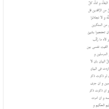
البقآء و ثنآء کلّ
من الرّاقدین قل
ه و لا تجادلوا
 من المنکرین
 ان تحتجبوا بشیئ
 لاه ما رکّب
ما القیت نفسی بین
 المرسلین و
 البیان بان لا
اردت فی البیان
ری لو ذکرت ذکر
المین و ان جری
و ان ذکرت ذکر
فسه و ان امرت
یم الحکیم و