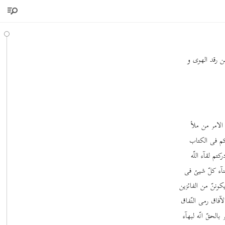
عن رقد الهوی و
 الامر من ملأ
اکم فی الکتاب
م لقآء اللّه
ثنآء کلّ شیئ فی
وننّ من الفائزین
آفاق رمی النّفاق
لحقّ انّه لبهآء