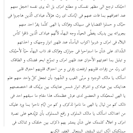
احبّتک ترجع الی مظهر نفسک و مطلع امرک بل انّه یری نفسه اخجل منهم
عند اعترافهم بما فات عنهم فی ایّامک ای ربّ هؤلآء عبادک الّذین هاجروا فی
حبّک و حملوا القضایا فی سبیلک وعزّتک یا الهی کلّما یقرّ احد منهم
بجریراته بین یدیک یغطّی الحیآء وجه البهآء لأنّهم عبادک الّذین ذاقوا کأس
البلآء فی امرک و شربوا اکواب البأسآء عند ظهور انوار وجهک و اخذتهم
الشّدائد علی شأن ما استراحوا فی جوارک وعزّتک قد ذاب البهآء حبّاً لأحبّتک
و تبلبل بما اعترتهم الأحزان عند ظهور امرک و تموّج ابحر فضلک و الطافک
ای ربّ من زفرات قلوبهم ارتفعت زفرتی و من احتراق قلوبهم احترق قلبی
اسألک یا مالک الوجود و مربّی الغیب و الشّهود بأن تجعل کلّ واحد منهم علم
هدایتک بین عبادک و اشراق انوار شمس عنایتک بین بریّتک قد اختصصتهم
یا الهی لمحبّتک و الحضور لدی عرش عظمتک هذا مقام ما سبقهم احد فی
ذلک کم من لیال یا الهی ما ناموا لذکرک و کم من ایّام ناحوا بما ورد علیک
من اعدائک اسألک یا مالک الملوک و رافع المملوک بأن تؤیّدهم علی نصرة
امرک و اعلآء کلمتک علی شأن ینتشر بهم ذکرک بین خلقک و ثنائک فی
مملکتک انّک انت المقتدر المتعالی الغفور الکریم