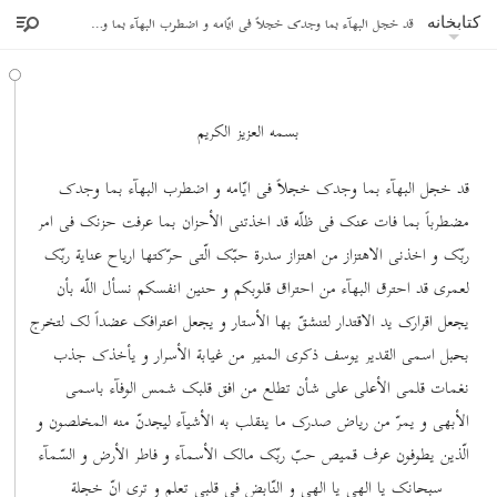
قد خجل البهآء بما وجدک خجلاً فی ایّامه و اضطرب البهآء بما وجدک مضطرباً بما فات عنک فی ظلّه
کتابخانه
بسمه العزیز الکریم
قد خجل البهآء بما وجدک خجلاً فی ایّامه و اضطرب البهآء بما وجدک
مضطرباً بما فات عنک فی ظلّه قد اخذتنی الأحزان بما عرفت حزنک فی امر
ربّک و اخذنی الاهتزاز من اهتزاز سدرة حبّک الّتی حرّکتها اریاح عنایة ربّک
لعمری قد احترق البهآء من احتراق قلوبکم و حنین انفسکم نسأل اللّه بأن
یجعل اقرارک ید الاقتدار لتنشقّ بها الأستار و یجعل اعترافک عضداً لک لتخرج
بحبل اسمی القدیر یوسف ذکری المنیر من غیابة الأسرار و یأخذک جذب
نغمات قلمی الأعلی علی شأن تطلع من افق قلبک شمس الوفآء باسمی
الأبهی و یمرّ من ریاض صدرک ما ینقلب به الأشیآء لیجدنّ منه المخلصون و
الّذین یطوفون عرف قمیص حبّ ربّک مالک الأسمآء و فاطر الأرض و السّمآء
سبحانک یا الهی یا الهی و النّابض فی قلبی تعلم و تری انّ خجلة