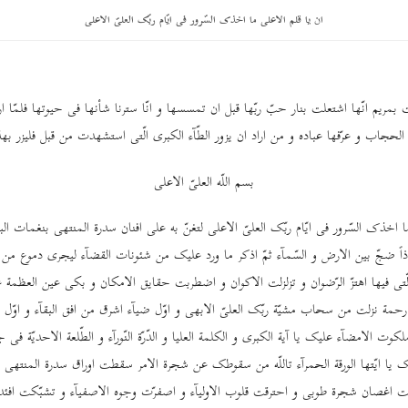
ان یا قلم الاعلی ما اخذک السّرور فی ایّام ربّک العلیّ الاعلی
 بمریم انّها اشتعلت بنار حبّ ربّها قبل ان تمسسها و انّا سترنا شأنها فی حیوتها فلمّا ار
لحجاب و عرّفها عباده و من اراد ان یزور الطّآء الکبری الّتی استشهدت من قبل فلیزر بهذه 
بسم اللّه العلیّ الاعلی
ا اخذک السّرور فی ایّام ربّک العلیّ الاعلی لتغنّ به علی افنان سدرة المنتهی بنغمات ا
ذاً ضجّ بین الارض و السّمآء ثمّ اذکر ما ورد علیک من شئونات القضآء لیجری دموع من
ّتی فیها اهتزّ الرّضوان و تزلزلت الاکوان و اضطربت حقایق الامکان و بکی عین العظمة
 رحمة نزلت من سحاب مشیّة ربّک العلیّ الابهی و اوّل ضیآء اشرق من افق البقآء و اوّل
وت الامضآء علیک یا آیة الکبری و الکلمة العلیا و الدّرّة النّورآء و الطّلعة الاحدیّة فی
یا ایّتها الورقة الحمرآء تاللّه من سقوطک عن شجرة الامر سقطت اوراق سدرة المنتهی 
ت اغصان شجرة طوبی و احترقت قلوب الاولیآء و اصفرّت وجوه الاصفیآء و تشبّکت افئدة 