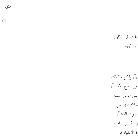
تقت الی الرّفیق
الزّیارة
لبهآء ولکن مسّتک
 فی لجج الاسمآء
 علی عرش اسمه
 سلام ظهر من
 جبروت القضآء
و انکسرت افنان
الاتقیآء فی