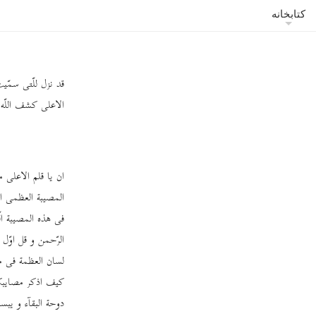
کتابخانه
قد نزل للّتی سمّیت
الاعلی کشف اللّه ا
ان یا قلم الاعلی م
المصیبة العظمی ا
فی هذه المصیبة ال
الرّحمن و قل اوّل
لسان العظمة فی ملک
کیف اذکر مصایبک 
دوحة البقآء و یبس