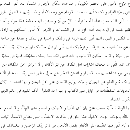
اح الرّوح الامین علی محضر الکبریآء و صاحت سکّان الارض و السّمآء انت الّتی کنت لوج
ّقوی غرّة الغرّآء و بک شقّت سبحات الاوهام عن وجه الامآء و بک زیّنت هیاکلهنّ بطرا
ت الّتی اذا سمعتِ ندآء اللّه ما توقّفت اقلّ من آن و سرعتِ الیه منقطعة عمّا سواه و آمنت 
ر نفسه فی ایّامه بعد الّذی فزع من فی السّموات و الارض الّا الّذین امسکهم ید ارادة رب
ت النّفس و الهوی انت الّتی کنت غریبة فی وطنک و اسیرة فی بیتک و بعیدة عن ساحة 
 عن مقرّ القرب بعد شوقک و توجّهک انت الّتی لم تزل حرّکتک اریاح مشیّة ربّک الرّ
 من حرکة و لا من سکون الّا بامره و اذنه طوبی لک بما جعلت مشیّتک فانیة فی مشیّة 
ولاک انت الّتی ما منعتک اشارات اهل النّفاق عن نیّر الآفاق و لا اعراض اهل الشّقاق عن م
 فی یوم تشاخصت فیه الابصار و انفضّ الفجّار عن حول مظهر نفس ربّک المختار الّا قلی
بتک مُنع القلم عن الجریان و مرّت روایح الاحزان علی اهل الجنان و بها انفصلت ارکان 
حروفات المقطّعات فی اوایل سور الکتاب و بها اخذ العقول حُکم القیود فی عالم الجبرو
لکوت القضآء
تها الورقة البقآئیّة صعب علیّ بان اری الدّنیا و لا اراک و اسمع هدیر الورقآء و لا اسمع
ی تاللّه بحزنک حزنت الاشیآء عمّا خلق فی ملکوت الانشآء و لبس مطالع الاسمآء اثواب ا
آء ایّام الّتی فیها تغنّیت علی الافنان بفنون الالحان فی ذکر ربّک الرّحمن و بنغماتک فی ثن