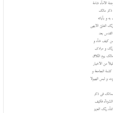
نة الامآء شامة
ز ذکر مالک
به و بآیاته
ّک العلیّ الابهی
القدس بعد
حمن کیف شآء و
ربّک و مرادک
الک یوم التّلاق
لاً من الاخیار
کلمة الجامعة و
ت و لبس الهیولا
 نغماتک فی ذکر
لسّودآء فکیف
آء ربّک العزیز