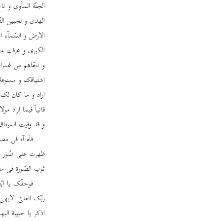
الجنّة المأوی و ن
الهدی و لجبین الت
الارض و السّمآء ان
الکبری و عرفتِ مظه
و نجّاهم من غمرا
اشتیاقک و ممنوعة
اراد و ما کان لک
فانیاً فیما اراد م
و قد وفیت المیثاق
فآه آه فی مصی
ظهرت علی صُوَر ال
ثوب الصّورة فی م
فوحقّک یا ایّ
ربّک العلیّ الابه
اذکر یا حبیبة البه