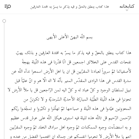
هذا کتاب ینطق بالحقّ و فیه یذکر ما یسرّ به افئدة العارفین
کتابخانه
بسم اللّه البهیّ الأعلی الأبهی
هذا کتاب ینطق بالحقّ و فیه یذکر ما یسرّ به افئدة العارفین و بذلک یهبّ
نفحات القدس علی الخلائق اجمعین قل انّا قدّرنا فی هذه اللّیلة بهجةً
لأصفیائنا ثمّ سروراً لعبادنا المقرّبین قل ان یا اهل الأرض اسمعوا ندآء اللّه عن
سدرة القدس فی هذا الوادی المقدّس المنیر بأنّه لا اله الّا هو و انّ علیّاً قبل
نبیل لسلطان الوجود و کلّ عباد له و کلّ الیه لمن الرّاجعین قل یا ملأ الأرض لا
تحزنوا فی هذه اللّیلة الطّیّبة المبارکة الأحدیّة السّرمدیّة و لا تکوننّ من
المحزونین عیّدوا فی هذه اللّیلة و صباحها ثمّ تهلّلوا و تکبّروا و تمجّدوا ربّکم
الرّحمن الرّحیم قل تاللّه هذه للیلة فیه استوی هیکل اللّه علی عرش قدس عظیم
و به استضآءت وجوه الممکنات ثمّ وجوه اهل سرادق الخلد ثمّ وجوه المقرّبین
انتم یا ملأ الأرض لا تحرموا انفسکم عن جماله ان اغتنموا الفضل من عنده و