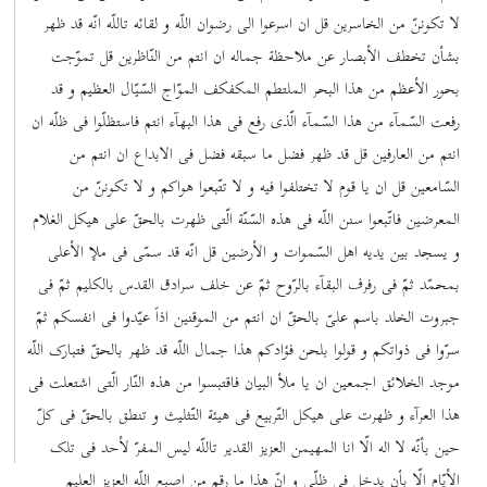
لا تکوننّ من الخاسرین قل ان اسرعوا الی رضوان اللّه و لقائه تاللّه انّه قد ظهر
بشأن تخطف الأبصار عن ملاحظة جماله ان انتم من النّاظرین قل تموّجت
بحور الأعظم من هذا البحر الملتطم المکفکف الموّاج السّیّال العظیم و قد
رفعت السّمآء من هذا السّمآء الّذی رفع فی هذا البهآء انتم فاستظلّوا فی ظلّه ان
انتم من العارفین قل قد ظهر فضل ما سبقه فضل فی الابداع ان انتم من
السّامعین قل ان یا قوم لا تختلفوا فیه و لا تتّبعوا هواکم و لا تکوننّ من
المعرضین فاتّبعوا سنن اللّه فی هذه السّنّة الّتی ظهرت بالحقّ علی هیکل الغلام
و یسجد بین یدیه اهل السّموات و الأرضین قل انّه قد سمّی فی ملإ الأعلی
بمحمّد ثمّ فی رفرف البقآء بالرّوح ثمّ عن خلف سرادق القدس بالکلیم ثمّ فی
جبروت الخلد باسم علیّ بالحقّ ان انتم من الموقنین اذاً عیّدوا فی انفسکم ثمّ
سرّوا فی ذواتکم و قولوا بلحن فؤادکم هذا جمال اللّه قد ظهر بالحقّ فتبارک اللّه
موجد الخلائق اجمعین ان یا ملأ البیان فاقتبسوا من هذه النّار الّتی اشتعلت فی
هذا العرآء و ظهرت علی هیکل التّربیع فی هیئة التّثلیث و تنطق بالحقّ فی کلّ
حین بأنّه لا اله الّا انا المهیمن العزیز القدیر تاللّه لیس المفرّ لأحد فی تلک
الأیّام الّا بأن یدخل فی ظلّی و انّ هذا ما رقم من اصبع اللّه العزیز العلیم