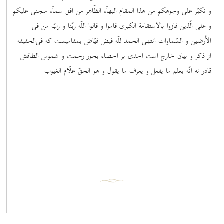
و نکبّر علی وجوهکم من هذا المقام البهآء الظّاهر من افق سمآء سجنی علیکم
و علی الّذین فازوا بالاستقامة الکبری قاموا و قالوا اللّه ربّنا و ربّ من فی
الأرضین و السّماوات انتهی الحمد للّه فیض فیّاض بمقامیست که فی‌الحقیقه
از ذکر و بیان خارج است احدی بر احصاء بحور رحمت و شموس الطافش
قادر نه انّه یعلم ما یفعل و یعرف ما یقول و هو الحقّ علّام الغیوب