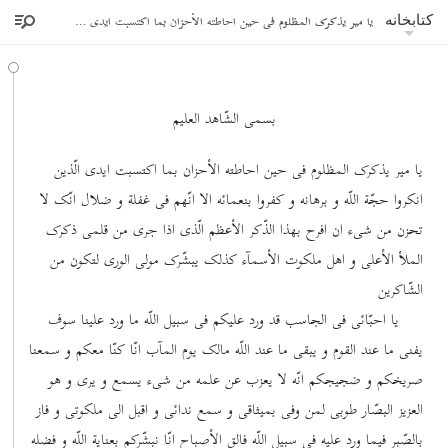
یا میر یذکرک المظلوم فی حین احاطته الأحزان بما اکتسبت ایدی الّذین انکروا حجّة اللّه و برهانه
کتابخانه
بسمی الشّاهد العلیم
یا میر یذکرک المظلوم فی حین احاطته الأحزان بما اکتسبت ایدی الّذین
انکروا حجّة اللّه و برهانه و کفروا بنعمائه الا انّهم فی غفلة و ضلال انّک لا
تحزن من شیء ان افرح بهذا الذّکر الأعظم الّذی اذا جری من قلمی ذکرک
الملأ الأعلی و اهل ملکوت الأسمآء کذلک یبشّرک مولی الوری لتکون من
الشّاکرین
یا احبّائی فی الجاسب قد ورد علیکم فی سبیل اللّه ما ورد علینا سوف
یفنی ما عند القوم و یبقی ما عند اللّه مالک یوم المآب انّا کنّا معکم و سمعنا
صریخکم و ضجیجکم انّه لا یعزب عن علمه من شیء یسمع و یری و هو
العزیز البصّار طوبی لمن وفی بمیثاقی و سمع ندائی و اقبل الی ملکوتی و فاز
بالصّبر فیما ورد علیه فی سبیل اللّه فالق الأصباح انّا نبشّرکم بعنایة اللّه و فضله