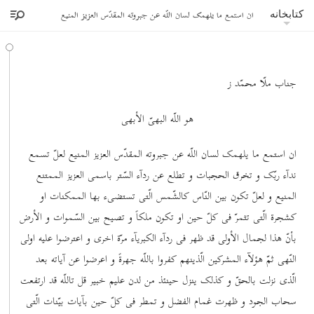
ان استمع ما یلهمک لسان اللّه عن جبروته المقدّس العزیز المنیع
کتابخانه
جناب ملّا محمّد ز
هو اللّه البهیّ الأبهی
ان استمع ما یلهمک لسان اللّه عن جبروته المقدّس العزیز المنیع لعلّ تسمع
ندآء ربّک و تخرق الحجبات و تطلع عن ردآء السّتر باسمی العزیز الممتنع
المنیع و لعلّ تکون بین النّاس کالشّمس الّتی تستضیء بها الممکنات او
کشجرة الّتی تثمرّ فی کلّ حین او تکون ملکاً و تصیح بین السّموات و الأرض
بأنّ هذا لجمال الأولی قد ظهر فی ردآء الکبریآء مرّة اخری و اعترضوا علیه اولی
النّهی ثمّ هؤلآء المشرکین الّذینهم کفروا باللّه جهرةً و اعرضوا عن آیاته بعد
الّذی نزلت بالحقّ و کذلک ینزل حینئذ من لدن علیم خبیر قل تاللّه قد ارتفعت
سحاب الجود و ظهرت غمام الفضل و تمطر فی کلّ حین بآیات بیّنات الّتی