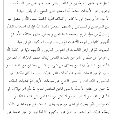
تذهل عنها عقول الموحّدین قل تاللّه لو یلقی حرفاً منها علی قبور الممکنات
لیخرجن عن الأجداث خشّعاً للّه المقتدر العزیز المنیع و لو یلقی حرفها
الأخری اذاً یرجعون الی ما کانوا و کذلک قدّرنا الکلمة سیف اللّه و نفصل بها
بین الموحّدین و المشرکین و الّذینهم استحیوا بکلمة اللّه اولئک اصحاب البقآء
و یطیرنّ فی هوآء الرّوح بأجنحة المنقطعین و یصلّون علیهم ملائکة الأمر ثمّ
الّذینهم کانوا فی اجمة اللّاهوت ثمّ فی ستر ثیاب الملکوت ثمّ فی هوآء
الجبروت ثمّ فی ارض النّاسوت ان انتم من العارفین و الّذینهم فرّوا عن کلمة اللّه
و خرجوا عن ظلّها و ماتوا عن نغمات القدس اولئک مثلهم کالرّماد ان انتم من
الشّاهدین کما انّ الرّماد لن یحرّک من شیء اولئک لن یحرّکن من کلمة اللّه و
صوره ثمّ من نفحات اللّه و عزّه کذلک نلقی علیک اسرار ما کان لتکوننّ من
العالمین و انّک انت یا اسمی فاخرج عن سبحات الأرض ثمّ غشوات الملک
ثمّ اطلع عن مطلع الأسمآء باسمی الغنیّ المقتدر البدیع ثمّ بلّغ امر مولاک الی
الشّرق و الغرب و لا تصبر فیه و لا تکن من السّاکنین کن کشعلة النّار او
کعمود من النّور بحیث لو تظهر من جهة یظهر اشراقک عن جهة اخری کذلک
یحکم علیک قلم القدس من لدن عزیز حکیم و انّا لمّا نرید ان نعزل نفسنا عن