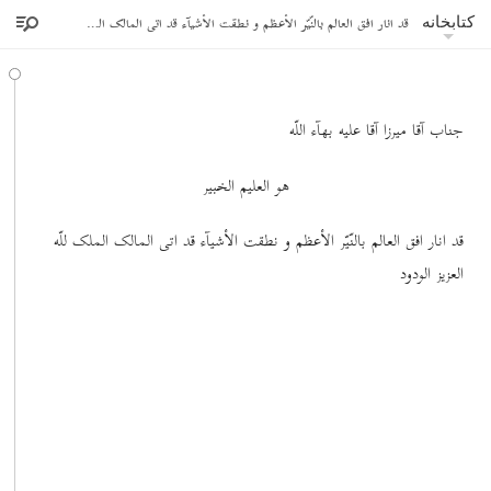
قد انار افق العالم بالنّیّر الأعظم و نطقت الأشیآء قد اتی المالک الملک للّه العزیز الودود
کتابخانه
جناب آقا میرزا آقا علیه بهآء اللّه
هو العلیم الخبیر
قد انار افق العالم بالنّیّر الأعظم و نطقت الأشیآء قد اتی المالک الملک للّه
العزیز الودود