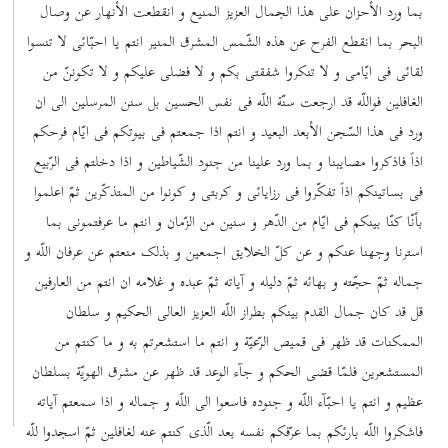
بما ورد الأحزان علی هذا الجمال العزیز المنیع و انقطعت الأنهار عن وصال
البحر بما انقطع الفرح عن هذه الشّمس المشرق المنیر انتم یا احبّائی لا تنسوا
لقائی فی ایّامی و لا تنکروا شفقتی بکم و لا فضلی علیکم و لا تکوننّ من
الغافلین فواللّه قد ارجعت سنّة اللّه فی نفس الحسین بل سنن المرسلین الی ان
ورد فی هذا السّجن الأبعد البعید و انتم اذا جمعتم فی بیوتکم فی ایّام فرحکم
اذاً فاذکروا مصایبنا و بما ورد علینا من جنود الشّیاطین و اذا دخلتم فی الرّبیع
فی بساتینکم اذاً تفکّروا فی رزایائی و کربتی و کونوا من المتذکّرین ثمّ اعلموا
بأنّا کنّا بینکم فی ایّام من الدّهر و سنین من الزّمان و انتم ما عرفتمونی بما
استرنا وجهنا عنکم و عن کلّ الخلایق اجمعین و بذلک منعتم عن عرفان اللّه و
جماله ثمّ حجّته و بهائه ثمّ دلیله و آیاته ثمّ عبده و غلامه ان انتم من العارفین
قل قد کان جمال القدم بینکم بطراز اللّه العزیز العالی الحکیم و سلطان
الممکنات قد ظهر فی قمیص الرّعیّة و انتم ما استشعرتم به و ما کنتم من
المستشعرین فلمّا قضی الحکم و جآء الوعد قد ظهر عن مشرق الهویّة بسلطان
عظیم و انتم یا احبّآء اللّه و جنوده فاسعوا الی اللّه و جماله و اذا سمعتم آیاته
فاشکروا اللّه بارئکم بما عرّفکم نفسه بعد الّذی کنتم عنه لغافلین ثمّ اسجدوا للّه