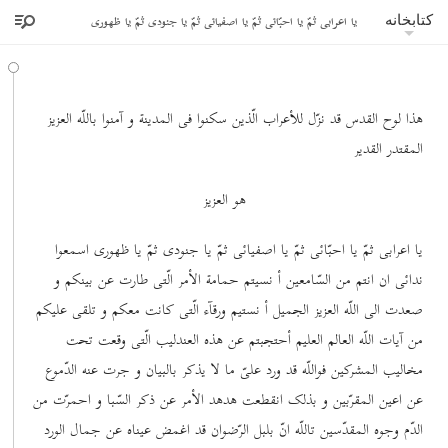
یا اعرابی ثمّ یا احبّائی ثمّ یا اصفیائی ثمّ یا جنودی ثمّ یا ظهوری
کتابخانه
هذا لوح القدس قد نزّل للأعراب الّذین سکنوا فی المدینة و آمنوا باللّه العزیز
المقتدر القدیر
هو العزیز
یا اعرابی ثمّ یا احبّائی ثمّ یا اصفیائی ثمّ یا جنودی ثمّ یا ظهوری اسمعوا
ندائی ان انتم من السّامعین أ نسیتم حمامة الأمر الّتی طارت عن بینکم و
صعدت الی اللّه العزیز الجمیل أ نستیم ورقآء الّتی کانت معکم و تلقی علیکم
من آیات اللّه العالم العلیم أحتجبتم عن هذه العندلیب الّتی وقعت تحت
مخالیب المشرکین فواللّه قد ورد علیّ ما لا یذکر بالبیان و جرت عنه الدّموع
عن اعین المقرّبین و بذلک انقطعت هدهد الأمر عن ذکر السّبا و احمرّت من
الدّم وجوه المقدّسین تاللّه انّ بلبل الرّضوان قد اغمض عیناه عن جمال الورد