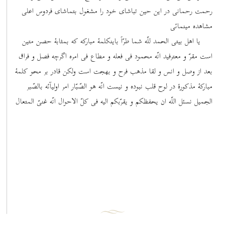
رحمت رحمانی در این حین تباشای خود را مشغول بتماشای فردوس اعلی
مشاهده مینمائی
یا اهل بیتی الحمد للّه شما طرّاً باینکلمۀ مبارکه که بمثابۀ حصن متین
است مقرّ و معترفید انّه محمود فی فعله و مطاع فی امره اگرچه فصل و فراق
بعد از وصل و انس و لقا مذهب فرح و بهجت است ولکن قادر بر محو کلمۀ
مبارکۀ مذکورۀ در لوح قلب نبوده و نیست انّه هو الصّبّار امر اولیآئه بالصّبر
الجمیل نسئل اللّه ان یحفظکم و یقرّبکم الیه فی کلّ الاحوال انّه غنیّ المتعال