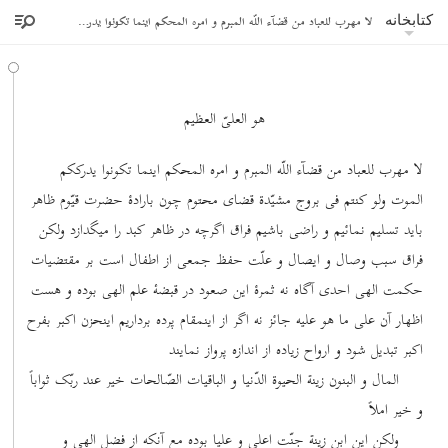
لا مهرب للعباد من قضآء اللّه المبرم و امره المحکم اینما تکونوا یدرککم الموت
کتابخانه
هو العلیّ العظیم
لا مهرب للعباد من قضآء اللّه المبرم و امره المحکم اینما تکونوا یدرککم
الموت ولو کنتم فی بروج مشیّدة قضای محتوم چون بارادۀ حضرت قیّوم ظاهر
باید تسلیم نمائیم و راضی باشیم فراق اگرچه در ظاهر کبد را میگدازد ولکن
فراق سبب وصال و ایصال و علّت حفظ جمعی از اطفال است بر مقتضیات
حکمت الهی احدی آگاه نه ثمرۀ این صعود در قبضۀ علم الهی بوده و هست
اظهار آن علی ما هو علیه جائز نه اگر از اینمقام پرده برداریم اینحزن اکبر بفرح
اکبر تبدیل شود و ارواح زیاده از اندازه پرواز نمایند
المال و البنون زینة الحیوة الدّنیا و الباقیات الصّالحات خیر عند ربّک ثواباً
و خیر املاً
ولکن این ابن زینة جنّت اعلی و علیا بوده مع آنکه از فضل الهی و