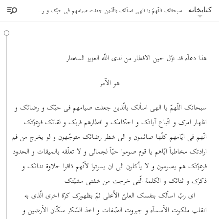
سبحانک اللّهمّ یا الهی اسألک بالّذین جعلت صیامهم فی حبّک و رضائک
کتابخانه
هذا دعآء قد نزّل حین الافطار من لدی اللّه العزیز المختار
هو الآمر
سبحانک اللّهمّ یا الهی اسألک بالّذین جعلت صیامهم فی حبّک و رضائک و
اظهار امرک و اتّباع آیاتک و احکامک و افطارهم قربک و لقائک فوعزّتک
انّهم فی ایّامهم کلّها صائمون و الی شطر رضائک متوجّهون و لو یخرج من فم
ارادتک مخاطباً ایّاهم یا قوم صوموا حبّاً لجمالی و لا تعلّقه بالمیقات و الحدود
فوعزّتک هم یصومون و لا یأکلون الی ان یموتوا لأنّهم ذاقوا حلاوة ندائک و
ذکرک و ثنائک و الکلمة الّتی خرجت من شفتی مشیّتک
ای ربّ اسألک بنفسک العلیّ الأعلی ثمّ بظهورک کرّة اخری الّذی به
انقلب ملکوت الأسمآء و جبروت الصّفات و اخذ السّکر سکّان الأرضین و