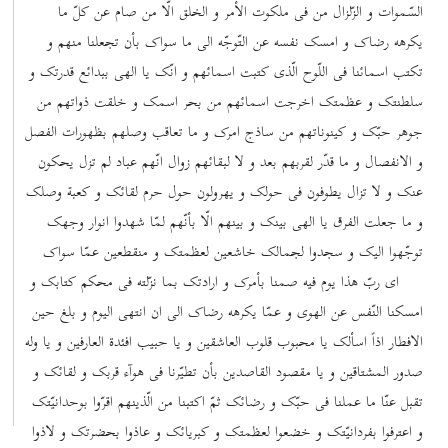
السّموات و الزّلزال من فی ملکوت الأمر و الخلق الّا من صام عن کلّ ما
یکرهه رضاک و امسک نفسه عن التّوجّه الی ما سواک بأن تجعلنا منهم و
تکتب اسمائنا فی اللّوح الّذی کتبت اسمائهم و انّک یا الهی ببدائع قدرتک و
سلطنتک و عظمتک اخرجت اسمائهم من بحر اسمک و خلقت ذواتهم من
جوهر حبّک و کینوناتهم من ساذج امرک و ما تعاقب وصلهم بظهورات الفصل
و الانفصال و ما قدّر لقربهم بعد و لا لبقائهم زوال انّهم عباد لم تزل یحکون
عنک و لا تزال یطوفون فی حولک و یهرولون حول حرم لقائک و کعبة وصلک
و ما جعلت الفرق یا الهی بینک و بینهم الّا بأنّهم لمّا شهدوا انوار وجهک
توجّهوا الیک و سجدوا لجمالک خاشعین لعظمتک و منقطعین عمّا سواک
ای ربّ هذا یوم فیه صمنا بأمرک و ارادتک بما نزّلته فی محکم کتابک و
امسکنا النّفس عن الهوی و عمّا یکرهه رضاک الی ان انتهی الیوم و بلغ حین
الافطار اذاً اسألک یا محبوب قلوب العاشقین و یا حبیب افئدة العارفین و یا وله
صدور المشتاقین و یا مقصود القاصدین بأن تطیّرنا فی هوآء قربک و لقائک و
تقبل عنّا ما عملنا فی حبّک و رضائک ثمّ اکتبنا من الّذینهم اقرّوا بوحدانیّتک
و اعترفوا بفردانیّتک و خضعوا لعظمتک و کبریائک و عاذوا بحضرتک و لاذوا