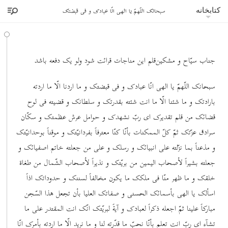
سبحانک اللّهمّ یا الهی انّا عبادک و فی قبضتک
کتابخانه
جناب سیّاح و مشکین‌قلم این مناجات قرائت شود ولو یک دفعه باشد
سبحانک اللّهمّ یا الهی انّا عبادک و فی قبضتک و ما اردنا الّا ما اردته
بارادتک و ما شئنا الّا ما انت شئته بقدرتک و سلطانک و قضیته فی لوح
قضائک من قلم تقدیرک ای ربّ نشهدک و حوامل عرش عظمتک و سکّان
سرادق عزّتک ثمّ کلّ الممکنات بأنّا کنّا معترفاً بفردانیّتک و موقناً بوحدانیّتک
و مذعناً بما نزّلته علی انبیائک و رسلک و علی من جعلته خاتم اصفیائک و
جعلته بشیراً لأصحاب الیمین من بریّتک و نذیراً لأصحاب الشّمال من طغاة
خلقک و ما ظهر منّا فی ملکک ما یکون مخالفاً لسننک و حدوداتک اذاً
اسألک یا الهی بأسمائک الحسنی و صفاتک العلیا بأن تجعل هذا السّجن
مبارکاً علینا ثمّ اجعله ذکراً لعبادک و آیةً لبریّتک انّک انت المقتدر علی ما
تشآء ای ربّ انت تعلم بأنّا نحبّ ما قدّرته لنا و ما نرید الّا ما اردته بأمرک انّا