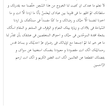
لا نعلم ما عندک ان کتبت لنا الخروج من هذا السّجن خلّصنا منه بقدرتک و
سلطانک ثمّ اظهر ما فی قلوبنا بین عبادک لیعلمنّ بأنّا ما اردنا الّا انت و ما
اخترنا لنفسنا الّا حبّک و رضائک و ما کنّا مفسداً فی مملکتک بل اردنا
السّیاحة فی بلادک و زیارة بیتک الحرام و الوقوف فی المشعر و المقام اسألک
بشعلة افئدة الموحّدین فی حبّک و احتراق المخلصین فی عشقک بأن تقدّر لنا
ما هو خیر لنا ثمّ اجمعنا مع اولیائک فی رضوان عزّ احدیّتک و بساط قدس
رحمانیّتک انّک انت مقصودنا و معبودنا بنفسک استغنینا عن سواک و
بفضلک انقطعنا عن العالمین انّک انت الغفور الکریم و انّک انت ارحم
الرّاحمین