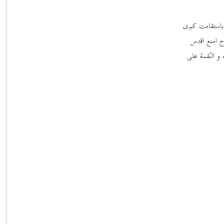
باستقامت کبری
ح امنع اقدس
ه و النّقمة علی