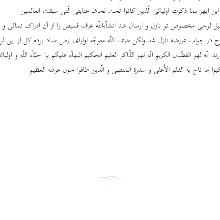
ن ابهر بما ذکرت اولیائی الّذین کانوا تحت لحاظ عنایتی الّتی سبقت العالمین
بل لوحی مخصوص تو نازل و ارسال شد انشآءاللّه عرف قمیص را از آن ادراک نمائی و 
وح در جواب عریضه نازل شد ولکن طرف اللّه متوجّه اولیای ارض صاد بوده کل از این لو
انّه لهو الفضّال الکریم انّه لهو الذّاکر العلیم الحکیم البهآء علیکم یا احبّآء اللّه و اولیائ
کبوا ما ناح به القلم الأعلی و سدرة المنتهی و الّذین طافوا حول عرشه العظیم