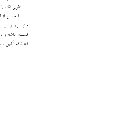
طوبی لک یا اب
یا حسین از ق
فائز شوی و این ل
قسمت داشته و دارند 
اعدائکم الّذین ارت