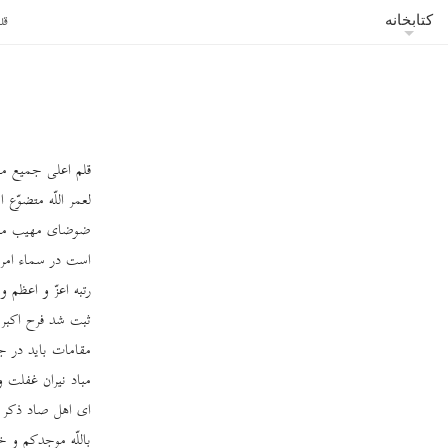
قل
کتابخانه
قلم اعلی جمیع مها
لعمر اللّه متضوّع
ضوضای مهیب مشرکی
است در سماء امر
رتبه اعزّ و اعظم
ثبت شد فرح اکبر
مقامات باید در جم
مباد نیران غفلت و
ای اهل صاد ذکر شم
باللّه موجدکم و خ