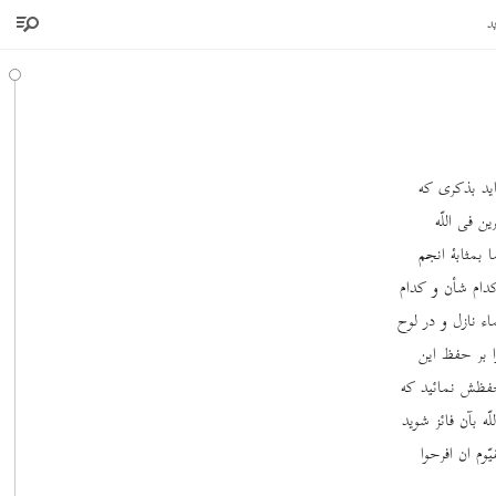
د
اید بذکری که
ن فی اللّه
بمثابۀ انجم
دام شأن و کدام
 نازل و در لوح
 بر حفظ این
 حفظش نمائید که
ه بآن فائز شوید
وم ان افرحوا