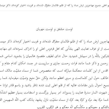
م اعلی جمیع مهاجرین ارض صاد را که از ظلم ظالمان متفرّق شده‌اند و غربت اختیار کرده‌اند ذکر مینمای
اوست مشفق و اوست مهربان
جرین ارض صاد را که از ظلم ظالمان متفرّق شده‌اند و غربت اختیار کرده‌اند ذکر مینم
 است از او عرف عنایت الهی بشأنی که اهل فردوس اعلی او را ادراک نموده‌اند ای مهاجری
ن باللّه را در سبیلش شنیدید حال ندای لطیف مقصود عالمیان را بشنوید اسامی شما 
 رحمن و ذکر شما مانند فرات رحمت جاری و ساریست در جسد امکان کدام مقام و ک
 و اقدس از این کلمات محکمۀ مبارکه است که مخصوص شما از سماء مشیّت مالک اسماء
 طائف حول این کلماتست و سرور اعظم ساجد ولکن حقّ منیع وصیّت میفرماید شما را
یع احوال باین مقامات عالیه که از قلم اعلی ثبت شده ناظر باشید و باسم قادر توانا
 شهوت اثمار سدرۀ عنایت را بسوزاند امر بسیار بزرگست و استقامت بسیار عظیم انشآءاللّ
ا مرّة بعد مرّه و کرّة بعد کرّه از سماء مشیّت نازل یشهد بذلک کتب اللّه المهیمن القیّ
القکم و معینکم و مکلّمکم انّه معکم و هو الرّقیب القریب