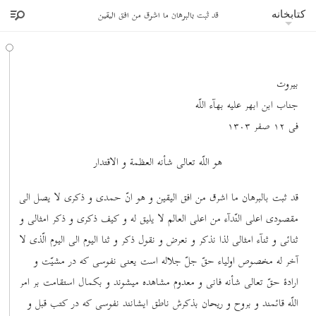
قد ثبت بالبرهان ما اشرق من افق الیقین
کتابخانه
بیروت
جناب ابن ابهر علیه بهآء اللّه
فی ١٢ صفر ١٣٠٣
هو اللّه تعالی شأنه العظمة و الاقتدار
قد ثبت بالبرهان ما اشرق من افق الیقین و هو انّ حمدی و ذکری لا یصل الی
مقصودی اعلی النّدآء من اعلی العالم لا یلیق له و کیف ذکری و ذکر امثالی و
ثنائی و ثنآء امثالی لذا نذکر و نعرض و نقول ذکر و ثنا الیوم الی الیوم الّذی لا
آخر له مخصوص اولیاء حقّ جلّ جلاله است یعنی نفوسی که در مشیّت و
ارادۀ حقّ تعالی شأنه فانی و معدوم مشاهده میشوند و بکمال استقامت بر امر
اللّه قائمند و بروح و ریحان بذکرش ناطق ایشانند نفوسی که در کتب قبل و