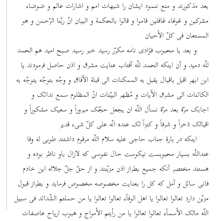
بعد مذکورند و منع ننمود ایشان را شبهات امم و اشارات عالم و ضوضاء
مشرکین و غوغاء غافلین قاموا و قالوا بالحکمة و البیان انّ ربّنا الرّحمن و هو
المستعان فی کلّ الأحیان
و بعد یا محبوب فؤادی نامه مکرّر رسید خبر رسید صبح امید هم الحمد
للّه دمید و آن اینکه الحمد للّه آفتاب عنایت مشرق و اذن حاصل فرمودند یا
ابن ابهر اقبل باقبال یقبل به الممکنات الی قبلة الآفاق و وجّه بتوجّه یتوجّه به
الکائنات الی مشرق الآیات و مُظهر البیّنات انّ المظلوم سمع ندائک و
اجابک مرّة بعد مرّة نسأل اللّه ان یجعل حجّک مبروراً و سعیک مشکوراً و
اقبالک ذخراً و شرفاً و کنزاً لک عنده انّه علی کلّ شیء قدیر
اینکه در بارۀ جناب حاجی علیه سلام اللّه مرقوم داشتند طوبی له وفا
عنداللّه بسیار محبوبست نیکوست حال نفوسی که لازال باو ناظر بوده و
هستند مختصر آنکه جمیع بطراز اذن مزیّنند و از حقّ جلّ جلاله این خادم
فانی سائل و آمل که کل را بعنایت مخصوصه مخصوص فرماید و بطراز قبول
مزیّن دارد تعالوا تعالوا یا اهل الوفآء تعالوا تعالوا یا من حملتم الشّدائد فی سبیل
اللّه مالک الأسمآء تعالوا تعالوا یا من رأیتم الأمواج و هبوب اریاح عاصفات