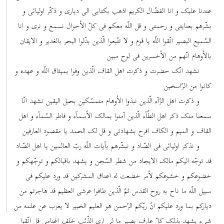
عندنا علیک و انا الفضّال الکریم اذهب بکتابی الی دیاری و ذکّر اولیائی و
بشّرهم بعنایتی و رحمتی و قل اللّه معکم فی کلّ الأحوال نسمع و نری و انا
السّمیع البصیر اتّقوا اللّه یا قوم و لا تتّبعوا الّذین بدّلوا البحر بالغدیر و الایقان
بالأوهام انّهم من الأخسرین فی لوح مبین
نشهد انّک حضرت و ذکرت اهل القاف الّذین وفوا بمیثاق اللّه و عهده و
کانوا من الرّاسخین
و ذکرت اهل الزّآء الّذین نبذوا الأوهام متمسّکین بحبل الیقین نشهد انّا
سمعنا منک ذکر اهل الطّآء الّذین آمنوا بمالک الأسمآء و فاطر السّمآء و اهل
القاف و المیم و الکاف افرح بشهادتی و قل لک الحمد یا مقصود العارفین
و نذکر اولیائی فی الصّاد و نبشّرهم بآیات اللّه ربّ العالمین یا اهل الصّاد
قد توجّه الیکم مالک الایجاد من شطر السّجن و یشهد باقبالکم و توجّهکم و
خضوعکم و خشوعکم لأمر خضعت له اعناق المشرکین قد ورد علیکم فی
سبیل اللّه ما ناح به روح القدس ثمّ الّذین طافوا عرشی العظیم قد هاجرتم من
دیارکم بما ورد علیکم انّ ربّکم الرّحمن هو العلیم الخبیر لا یعزب عن علمه من
شیء یشهد بذلک کلّ عارف بصیر ما لی اری الذّئب خلف اغنامی قل اتّقوا