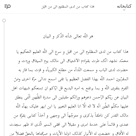
هذا کتاب من لدی المظلوم الی من اقبل
کتابخانه
هو اللّه تعالی شأنه الذّکر و البیان
هذا کتاب من لدی المظلوم الی من اقبل و سرع الی اللّه العلیم الحکیم یا
محمّد نشهد انّک طرت بقوادم الاشتیاق الی مالک یوم المیثاق وردت و
حضرت لدی الباب و سمعت النّدآء من مطلع الکبریآء و فزت بما فاز به
المقرّبون احمد اللّه بهذا الفضل العظیم یا تقی اسمع ندائی مرّة اخری وصّ
القوم بتقوی اللّه و بما یرتفع به امره البدیع قل ایّاکم ان تمنعکم شبهات اهل
البیان عن ربّکم الرّحمن دعوهم ورائکم مقبلین الی سدرة الظّهور الّتی ینطق
علیها مکلّم الطّور انّه لا اله الّا انا العلیم الخبیر یا ابن ابهر علیک بهآء اللّه
مالک القدر کن ناطقاً بذکری و متوجّهاً الی وجهی و آخذاً کتابی بقوّة من
عندی و قائماً علی خدمة امری و مقبلاً الی افقی المنیر الّذی اذ ظهر سجدت
له الآفاق و خضعت له الأنوار کذلک انزلنا الآیات و صرّفناها بالحقّ فضلاً من