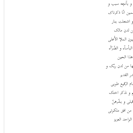
 و بآنچه سبب و
ین انّا ذکرناک
 اشتعلت بنار
 من لدن مالک
ون الملإ الأعلی
سآء و الضّرّآء
هذا الحین
هها من لدن ربّک و
ر القدیر
 الرّفیع طوبی
ظیم و نذکر اختک
لی و بشّرهنّ
ق من افق ملکوتی
لواحد العزیز