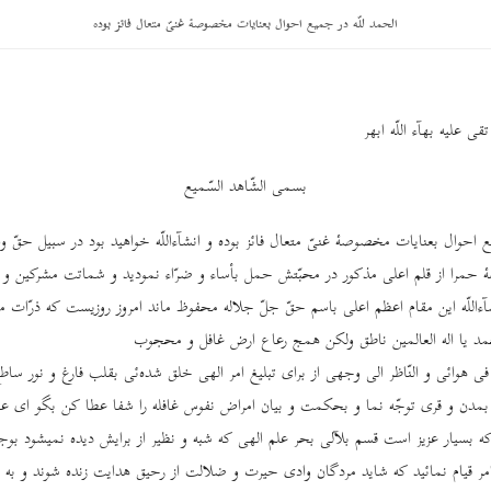
الحمد للّه در جمیع احوال بعنایات مخصوصۀ غنیّ متعال فائز بوده
 علیه بهآء اللّه ابهر
بسمی الشّاهد السّمیع
ع احوال بعنایات مخصوصۀ غنیّ متعال فائز بوده و انشآءاللّه خواهید بود در سبیل حقّ و
 حمرا از قلم اعلی مذکور در محبّتش حمل بأساء و ضرّاء نمودید و شماتت مشرکین و لو
آءاللّه این مقام اعظم اعلی باسم حقّ جلّ جلاله محفوظ ماند امروز روزیست که ذرّات
د یا اله العالمین ناطق ولکن همج رعاع ارض غافل و محجوب
ائر فی هوائی و النّاظر الی وجهی از برای تبلیغ امر الهی خلق شده‌ئی بقلب فارغ و نور سا
مدن و قری توجّه نما و بحکمت و بیان امراض نفوس غافله را شفا عطا کن بگو ای عبا
بسیار عزیز است قسم بلآلی بحر علم الهی که شبه و نظیر از برایش دیده نمیشود بوجو
ر قیام نمائید که شاید مردگان وادی حیرت و ضلالت از رحیق هدایت زنده شوند و به ما ین