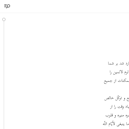
ارد شد بر شما
م لائمین را
 ممکنات از جمیع
طع و توکّل خالص
د وقت را از
ه منیره و قلوب
بغی لأیّام اللّه