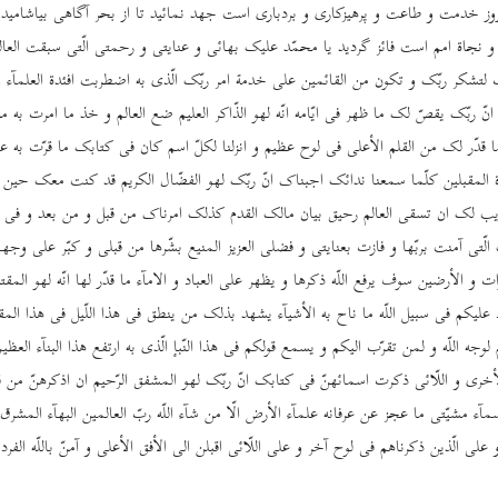
ز روز خدمت و طاعت و پرهیزکاری و بردباری است جهد نمائید تا از بحر آگاهی بیاشامید
 نجاة امم است فائز گردید یا محمّد علیک بهائی و عنایتی و رحمتی الّتی سبقت العالم
لتشکر ربّک و تکون من القائمین علی خدمة امر ربّک الّذی به اضطربت افئدة العلمآء و
 انّ ربّک یقصّ لک ما ظهر فی ایّامه انّه لهو الذّاکر العلیم ضع العالم و خذ ما امرت به
قدّر لک من القلم الأعلی فی لوح عظیم و انزلنا لکلّ اسم کان فی کتابک ما قرّت به عی
 المقبلین کلّما سمعنا ندائک اجبناک انّ ربّک لهو الفضّال الکریم قد کنت معک حین البأ
القریب لک ان تسقی العالم رحیق بیان مالک القدم کذلک امرناک من قبل و من بعد و فی 
ک الّتی آمنت بربّها و فازت بعنایتی و فضلی العزیز المنیع بشّرها من قبلی و کبّر علی وج
 و الأرضین سوف یرفع اللّه ذکرها و یظهر علی العباد و الامآء ما قدّر لها انّه لهو المقتد
 علیکم فی سبیل اللّه ما ناح به الأشیآء یشهد بذلک من ینطق فی هذا اللّیل فی هذا المقام
وجه اللّه و لمن تقرّب الیکم و یسمع قولکم فی هذا النّبإ الّذی به ارتفع هذا البنآء الع
خری و اللّائی ذکرت اسمائهنّ فی کتابک انّ ربّک لهو المشفق الرّحیم ان اذکرهنّ من قب
سمآء مشیّتی ما عجز عن عرفانه علمآء الأرض الّا من شآء اللّه ربّ العالمین البهآء المشر
ی الّذین ذکرناهم فی لوح آخر و علی اللّائی اقبلن الی الأفق الأعلی و آمنّ باللّه الفرد ا