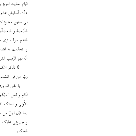
قیام نمایند امرو
علّت آسایش عالم و
فی سنین معدودات 
الضّغینة و البغضآء
القدم سوف تری ما 
و انجذبت به افئدة
انّه لهو الرّقیب 
انّا نذکر امّ
ربّ من فی السّموات
یا تقی قد ورد
لکم و لمن احبّکم ل
الأولی و اختک الأ
بما نزّل لهنّ من 
و جبروتی علیک و عل
الحکیم