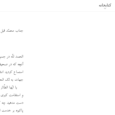
کتابخانه
جناب محمّد قبل تقی
الحمد للّه در جمی
آنچه که در صحیفۀ
استماع کردید انش
جهات به لک الحم
یا ایّها الطّ
و استقامت کبری ب
دست مدهید چه که 
پاکیزه بر خدمت ام