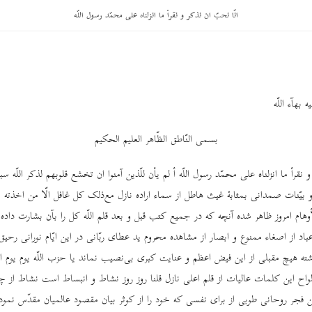
انّا نحبّ ان نذکر و نقرأ ما انزلناه علی محمّد رسول اللّه
بهآء اللّه
بسمی النّاطق الظّاهر العلیم الحکیم
 نقرأ ما انزلناه علی محمّد رسول اللّه أ لم یأن للّذین آمنوا ان تخشع قلوبهم لذکر اللّه سبحا
 و بیّنات صمدانی بمثابۀ غیث هاطل از سماء اراده نازل مع‌ذلک کل غافل الّا من اخذته ید
وهام امروز ظاهر شده آنچه که در جمیع کتب قبل و بعد قلم اللّه کل را بآن بشارت داده 
اد از اصغاء ممنوع و ابصار از مشاهده محروم ید عطای ربّانی در این ایّام نورانی رحیق 
اشته هیچ مقبلی از این فیض اعظم و عنایت کبری بی‌نصیب نماند یا حزب اللّه یوم یوم 
واح این کلمات عالیات از قلم اعلی نازل قلنا روز روز نشاط و انبساط است نشاط از چ
ن فجر روحانی طوبی از برای نفسی که خود را از کوثر بیان مقصود عالمیان مقدّس نمود