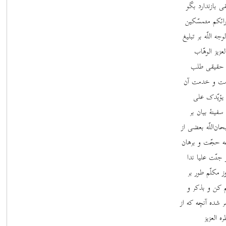
ی بازندارد بگو
ورائکم متمسّکین
ه اللّه بر تبلیغ
زیز الوهّاب
اض حقیقی طلب
قامت و خدمت آن
 یؤیّدک علی
سفینۀ بیان بر
ن‌اللّه بعضی از
چه حجّت و برهان
جنّت علیا ندا
 مکلّم طور بر
 کن و بذکر و
 شده آنچه که از
ه العزیز