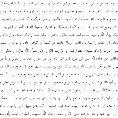
انام قیام فرمود قیامی که عزّت اعدا و ثروت اشقیا آن را حرکت ندهد و از استقامت حقیق
وم اللّه است دعوا ما عند القوم و عزّهم و ثروتهم و قدرتهم و فنونهم و علومهم و غنائهم 
طع و فاح من افق سمآء ارادة اللّه ربّ العالمین براستی میگویم اگر نفسی فی‌الحقیقه لوج
بتّه در جمیع اشیاء بیانش نافذ و ذکرش متصرّف و ندایش محیط انّه هو المقتدر المهیمن الع
لیک بهآء اللّه و نوره جناب اسد علیه بهائی حاضر و مکرّر شما را ذکر نموده و از فیّ
ه‌های آن جناب را بساحت اقدس ارسال داشته هر کلمۀ آن گواهی داده بر توجّه و است
مورات را ذکر نمودی بطراز قبول و عزّ رضا فائز و مزیّن نسأل اللّه تبارک و تعالی ان
لغافلین من عباده انّه علی کلّ شیء قدیر این ایّام من غیر ستر و حجاب و تعویق و تأخیر 
و جاری بگو یا حزب اللّه توجّه نمائید یوم یوم نصرت است خود را محروم منمائید سبحا
 از اصغاء ندای الهی و مشاهدۀ جواهر و لآلی خزائن قلم اعلی محروم و ممنوعند آیا ب
 آورده‌اند و از مرسل و منزل او غافل و محجوبند امروز جمیع مرسلین از فردوس اعلی و 
یند یا ملأ الأرض خود را از وساوس نفس و هوی مطهّر نمائید و قصد افق اعلی کنید امروز
و ندایش از جمیع جهات مرتفع یا ابن ابهر بشنو ندای مظلوم را کمر خدمت را محکم
مشغول باش شاید نفوس بعیده قصد قرب نمایند و گمراهان سبیل الهی را بیابند ظاهر
 الی حین شبه و مثل نداشته طوبی لأذن سمعت ندآء اللّه المهیمن القیّوم و لبصر رأی منظر