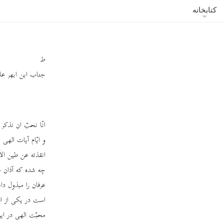
کتابخانه
ط
جناب ابن ابهر علیه 
انّا نحبّ ان نذکر و
و ایّام آیات الهی
انقذته عن طین الأ
چه شده که آذان عب
عرفان را مبذول د
است در یکی از ال
محبّت الهی در ای