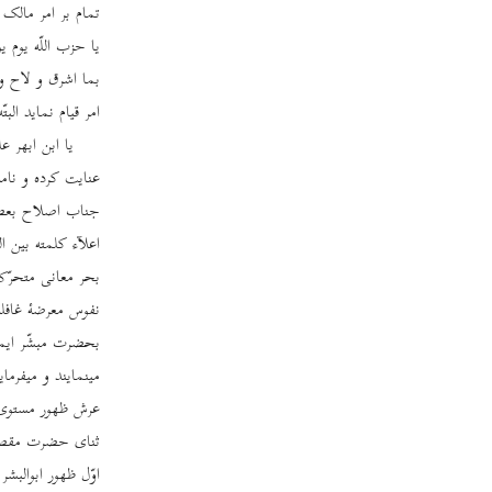
تمام بر امر مالک 
یا حزب اللّه یوم ی
بما اشرق و لاح و س
امر قیام نماید ال
یا ابن ابهر ع
عنایت کرده و نام
جناب اصلاح بعضی ا
اعلآء کلمته بین ا
بحر معانی متحرّک 
نفوس معرضۀ غافله
بحضرت مبشّر ایمان
مینمایند و میفرما
عرش ظهور مستوی 
ثنای حضرت مقصود 
اوّل ظهور ابوالبشر