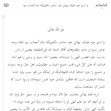
یا اسم جود علیک بهائی عبد حاضر مکتوبیکه بنام آنجناب بود
کتابخانه
هو اللّه تعالی
یا اسم جود علیک بهائی عبد حاضر مکتوبیکه بنام آنجناب بود تلقاء وجه
عرض نمود و ندای مظلوم‌های آفاق اصغا شد فی‌الحقیقه بعضی از ناس
بدست خود غضب الهی را خریده‌اند بعضیرا اخذ نمود و برخی را هم اخذ
فرماید انّه علی کلّ شیء قدیر جمیع اشیاء بر مظلومیّت اهل حقّ نوحه نمودند
و جمیع را حزن احاطه کرده ظلم‌هائیکه در اینکرّه من غیر سبب وارد شده
بمثابۀ اشجاری است که غافلین بایادی خود غرس نموده‌اند و زود است که
اثمار آنرا مشاهده نمایند
س‌م علیه بهائی بعنایت حقّ فائز بوده و هستند و در سبیل حقّ وارد شد
بر او آنچه که جز علم الهی او را احاطه ننموده در بارۀ امور عدد نوزده ١٩
بگوید الهی ترانی منقطعاً الیک و متمسّکاً بک فاهدنی فی الأمور ما ینفعنی