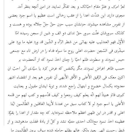
لعزّ امرک و علوّ مقام احبّائک و بعد تفکّر نمایند در امور آنچه بنظر آمد
مجری دارند این شدّت اعدا را از عقب رخائی است عظیم یا اسم جود بعضی
از نفوس مشاهده میشوند حزنشان سبب حزن حقّ جلّ جلاله بوده و هست و
کذلک سرورشان علّت سرور حقّ ندای دو الف و شین از سجن رسیده امّا
الأوّل فهو العندلیب علیه بهائی من شطر الرّآء و الشّین قد ورد علیه ما ورد علی
مبشّری فی السّجن حضرت اعلی روح ما سواه فداه را در ارض تاء مع جمعی
حبس نمودند و سطوت ظلم احبّا را چنان اخذ نمود که از آنحضرت بر
حسب ظاهر اعراض نمودند مگر یکنفس که عرض کرد یا سیّدی انّی احبّ ان
اکون معک فی الرّفیق الأعلی و الأفق الأبهی آن نفوس هم بعد از انقضاء اشهر
معدوده بکمال خضوع و ابتهال راجع شدند و توبۀ ایشان مقبول و بعنایت
کبری فائز هنیئاً لهم انّه یعلم کیف رجعوا و کیف قدّسهم و کتب لهم من قلمه
الأعلی یا اسم جود لو لا کتاب سبق من عندنا لأرینا الغافلین و الظّالمین ایّنا
اعلی و اقدر در این ظهور اعظم ملاحظه نموده‌اید که چه مقدار از اعدا را بقوّۀ
عظیمه اخذ نمود مع‌ذلک احدی متنبّه نشد و کلّ از بادۀ غفلت مدهوشند و از
شطر رحمت الهی بعید ولکن عالم بظلم حامله شده سوف یرون الظّالمون ما