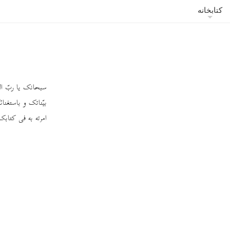
کتابخانه
سبحانک یا ربّ ال
بیّناتک و باستغنا
امرته به فی کتابک