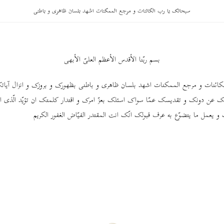
سبحانک یا رب الکائنات و مرجع الممکنات اشهد بلسان ظاهری و باطنی
بسم ربّنا الأقدس الأعظم العلیّ الأبهی
کائنات و مرجع الممکنات اشهد بلسان ظاهری و باطنی بظهورک و بروزک و انزال آیات
ئک عن دونک و تقدیسک عمّا سواک اسئلک بعزّ امرک و اقتدار کلمتک ان تؤیّد الّذی ارا
 و یعمل ما یتضوّع به عرف قبولک انّک انت المقتدر الفیّاض الغفور الکریم