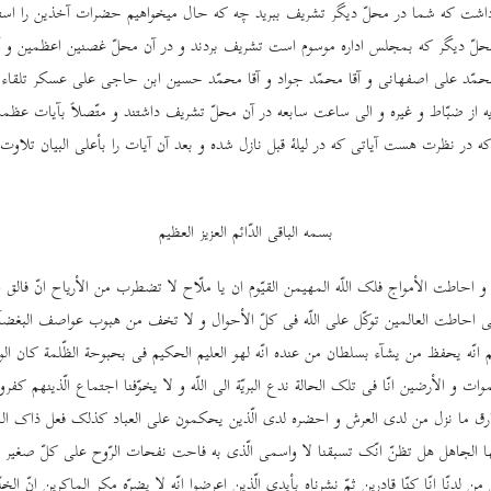
شت که شما در محلّ دیگر تشریف ببرید چه که حال میخواهیم حضرات آخذین را استنط
حلّ دیگر که بمجلس اداره موسوم است تشریف بردند و در آن محلّ غصنین اعظمین و آقائ
محمّد علی اصفهانی و آقا محمّد جواد و آقا محمّد حسین ابن حاجی علی عسکر تلقاء
ه از ضبّاط و غیره و الی ساعت سابعه در آن محلّ تشریف داشتند و متّصلاً بآیات عظم
که در نظرت هست آیاتی که در لیلۀ قبل نازل شده و بعد آن آیات را بأعلی البیان تلاوت 
بسمه الباقی الدّائم العزیز العظیم
 و احاطت الأمواج فلک اللّه المهیمن القیّوم ان یا ملّاح لا تضطرب من الأریاح انّ فال
ّتی احاطت العالمین توکّل علی اللّه فی کلّ الأحوال و لا تخف من هبوب عواصف البغضآء ا
یم انّه یحفظ من یشآء بسلطان من عنده انّه لهو العلیم الحکیم فی بحبوحة الظّلمة کان الو
ت و الأرضین انّا فی تلک الحالة ندع البریّة الی اللّه و لا یخوّفنا اجتماع الّذینهم کفروا ب
ارق ما نزل من لدی العرش و احضره لدی الّذین یحکمون علی العباد کذلک فعل ذاک الم
 الجاهل هل تظنّ انّک تسبقنا لا واسمی الّذی به فاحت نفحات الرّوح علی کلّ صغیر و کبی
 من لدنّا انّا کنّا قادرین ثمّ نشرناه بأیدی الّذین اعرضوا انّه لا یضرّه مکر الماکرین انّ 