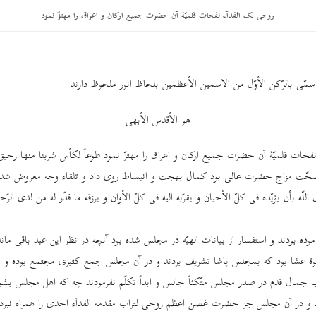
روحی لک الفدآء نفحات قلمیّۀ آن حضرت جمیع ارکان و اعراق را مهتزّ نمود
مّی بالرّکن الأوّل من الاسمین الأعظمین بلحاظ انور ملحوظ دارند
هو الأقدس الأبهی
حات قلمیّۀ آن حضرت جمیع ارکان و اعراق را مهتزّ نمود طوعاً لکأس شربنا منها رحیق ال
حّت مزاج حضرت عالی بود کمال بهجت و انبساط روی داد و تلقاء وجه معروض شد هذ
لّه بأن یؤیّده فی کلّ الأحیان و یقرّبه الیه فی کلّ الأوان و یرزقه ما قدّر له من لدی الرّحم
رموده بودند و استفسار از بیانات الهیّه در مجلس شده بود آنچه در نظر این عبد باقی م
لوة عشا بود که بمجلس پاشا تشریف بردند و در آن مجلس جمع کثیری مجتمع بوده و 
ال قدم در صدر مجلس متّکئاً جالس و ابداً تکلّم نفرمودند چه که اهل مجلس بشور
و در آن مجلس جز حضرت غصن اعظم روحی لتراب مقدمه الفدآء احدی را همراه نبردند