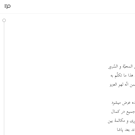
محبّة و السّرور
ا ما تکلّم به
ن انّه لهو العزیز
انده عرض میشود
جمیع در کمال
ی و مکالمۀ بین
 بعد پاشا