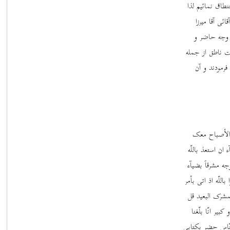
اق نمائیم لذا
ی آقا میرزا
 وجه حاضر و
ت ناطق از جمله
فرمودند و آن
ق الأصباح معک
ن استعذ باللّه
جه مشرقاً بضیآء
اللّه اذ اتی بأمر
شرک البعید قل
ر انّا بلّغنا
الخنّاس حضر بکتابی