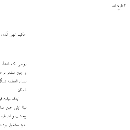
کتابخانه
حکیم الهی الّذی س
روحی لک الفدآء نف
و چون مشعر بر ص
لسان العظمة نسأل ال
المنّان
اینکه مرقوم ف
لیلۀ اولی حین ص
وحشت و اضطراب جم
خود مشغول بودند 