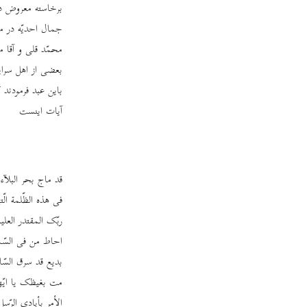
برخاسته معروض دا
جمال احدیّه در م
محمّد قلی و آقا 
بعضی از اهل سرای
باین عبد فرمودند 
آیات اینست
قد ماج بحر البلآء
فی هذه الظّلمة ال
ربّک المقتدر العل
احاط من فی السّموا
بدیع قد سرق السّ
مت بغیظک یا ایّها
الأمر بأیادی الرّسل