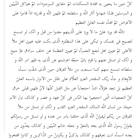
کلّ حین ما یحیی به افئدة الممکنات ثمّ حقایق الموجودات ثمّ هیاکل النّبیّین
و المرسلین فلمّا شهدوا آثار اللّه و سلطنته ثمّ ظهور اللّه و قدرته اذاً قاموا علی
الاعراض ثمّ افنآء نفسه العلیّ العظیم
تاللّه قد ورد علیّ ما لا ورد علی الّذینهم مضوا من قبل و انّک لو تسمع
لتصیح فی نفسک و تبکی علی هذا المظلوم الّذی بکت علیه عیون اهل ملأ
الاعلی ثمّ عیون اهل لجج الحمرآء ثمّ عیون العظمة عن خلف سرادق عزّ منیع
و انّک لو تسئل عنهم یا قوم بایّ حجّة اعرضتم عن الّذی به ظهر امر اللّه و
سلطانه تسمع منهم کما سمعت من ملأ الفرقان حین الّذی شقّت سمآء
الاوهام و جآء ربّک المقتدر العزیز العلّام علی ظلل من الانوار باسمه العلیّ
العظیم بل تجد هؤلآء اشدّ احتجاباً عن ملل القبل کلّها لانّ ظهور قبلی خرق
کلّ الحجبات الّتی احتجبوا بها النّاس فی کلّ عهد و عصر و کذلک نزل الامر
حینئذ من لسان اللّه الملک المقتدر العزیز القدیر و انّک لو تسئل من ملأ
الفرقان من ربّکم لیقولنّ اللّه الّذی خلقنا بامر من عنده و لو تسئل من رسولکم
یقولنّ رسول اللّه الّذی بعثه بالحقّ و جعله خاتم النّبیّین و کذلک یعدّون من
بعده اسمآء انت تعرفهم و کذلک یذکرنّ و یکوننّ من الذّاکرین و کانوا افتخروا