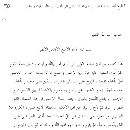
هذا کتاب من لدن نقطة الاولی الی الّذی آمن باللّه و آیاته و دخل بقعة الرّوح
کتابخانه
جناب اسم اللّه القهیر
بسم اللّه الاعزّ الامنع الاقدس الابهی
هذا کتاب من لدن نقطة الاولی الی الّذی آمن باللّه و آیاته و دخل بقعة الرّوح
مقرّ الّذی استوی علیه عرش ربّه الرّحمن و سمع ما لا سمعه احد من العالمین
لعلّ یأخذه نفحات الرّوح علی شأن لن یقدر ان یسکن علی محلّه و یأخذ
جذب الجبّار زمام الاختیار عن یده و ینطقه ولو بالاضطرار بین السّموات و
الارضین و یفتح اللّسان بالبیان و ینظر جمال الرّحمن فی هذا الجمال الّذی
ظهر و اشرق ثمّ لاح و ابرق عن افق الامکان بسلطان لائح مبین و انکروه ملأ
البیان و رموا نحوه رمی الشّقاق عن کلّ الجهات بعد الّذی اتاهم علی ظلل
الکبریآء من سمآء عزّ رفیع و اظهر لهم قدرة اللّه و سلطنته ثمّ انزل علیهم فی