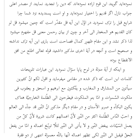
نموده‌اید گویند این قوم اراده نموده‌اند که دین را تجدید نمایند از مصدر اعلی
جواب نازل اگر قدیم را اختیار نموده‌اید و او است پسندیده نزد شما چرا
شرایع قبل را ترک نمودید در اوّل این آیه قل مقدّر است که چنین میشود قل لو
کان القدیم هو المختار الی آخر و چون از بیان رحمن معنی قل مفهوم میشود
لذا ذکر نشد و این مقام ظهور کمال فصاحت است باری این آیه ترک نداشته
و صحیح است و آنچه در آیۀ اخری مذکور داشتید قوله تعالی اطلع من افق
الانقطاع بوده
و اینکه از آیۀ منزلۀ در لوح پاپا سؤال نمودید این عبارات تلویحات
کلمات ابن است که ذکر شده در مقامی میفرماید و اقول لکم انّ کثیرین
سیأتون من المشارق و المغارب و یتّکئون مع ابرهیم و اسحق و یعقوب فی
ملکوت السّموات و امّا بنو الملکوت فیطرحون الی الظّلمة الخارجیّة هناک
یکون البکآء و صریر الأسنان و در مقام دیگر مذکور انّ النّور قد جآء الی العالم
و احبّ النّاس الظّلمة اکثر من النّور لأنّ اعمالهم کانت شریرة لأنّ کلّ من
یعمل السّیّئات یبغض النّور و لا یأتی الی النّور لئلّا توبّخ اعماله و امّا من یفعل
الحقّ فیقبل الی النّور لکی تظهر اعماله انّها باللّه معمولة انتهی از دو فقرۀ