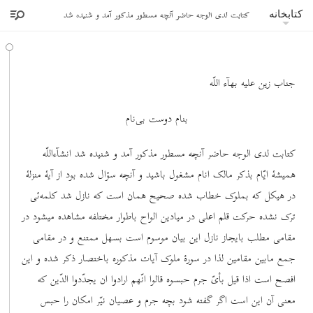
کتابت لدی الوجه حاضر آنچه مسطور مذکور آمد و شنیده شد
کتابخانه
جناب زین علیه بهآء اللّه
بنام دوست بی‌نام
کتابت لدی الوجه حاضر آنچه مسطور مذکور آمد و شنیده شد انشآءاللّه
همیشۀ ایّام بذکر مالک انام مشغول باشید و آنچه سؤال شده بود از آیۀ منزلۀ
در هیکل که بملوک خطاب شده صحیح همان است که نازل شد کلمه‌ئی
ترک نشده حرکت قلم اعلی در میادین الواح باطوار مختلفه مشاهده میشود در
مقامی مطلب بایجاز نازل این بیان موسوم است بسهل ممتنع و در مقامی
جمع مابین مقامین لذا در سورۀ ملوک آیات مذکوره باختصار ذکر شده و این
افصح است اذا قیل بأیّ جرم حبسوه قالوا انّهم ارادوا ان یجدّدوا الدّین که
معنی آن این است اگر گفته شود بچه جرم و عصیان نیّر امکان را حبس