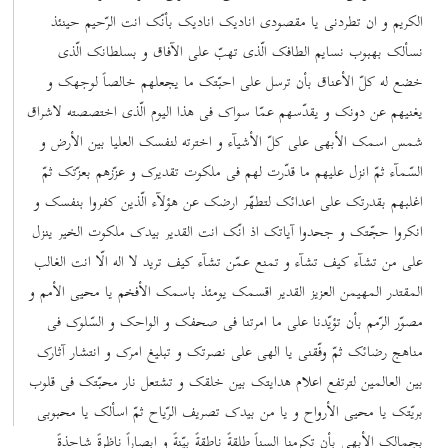
الکریم و ان تطردنی یا مقصودی انادیک انادیک بأنّک انت الرّحیم حینئذ
نسألک بهبوب نسایم الطافک الّذی تهبّ علی الآفاق و بسلطانک الّذی
خضع له کلّ الأعناق بأن ترسل علی احبّتک ما یجعلهم خالصاً لوجهک و
یغنیهم عن دونک و یقدّسهم عمّا سواک فی هذا الیوم الّذی اختصصته لاشراق
شمس اسمک الأبهی علی کلّ الأشیآء و اخترته لنفسک العلیا بین الأرض و
السّمآء ثمّ انزل علیهم ما قدّرت لهم فی ملکوت تقدیرک و عزّزهم بعزّتک ثمّ
اغلبهم بقدرتک علی اعدائک لتطهّر ارضک عن هؤلآء الّذین کفروا بنفسک و
انکروا حجّتک و جحدوا آیاتک اذ انّک انت القدیر بیدک ملکوت الخیر ینزل
علی من تشآء کیف تشآء و تمنع عمّن تشآء کیف ترید لا اله الّا انت الغالب
المقتدر المهیمن العزیز القدیر اقسمک یومئذ باسمک الأفخم یا محیی الأمم و
مصوّر الرّمم بأن تؤیّدنا علی ما امرتنا فی صحفک و الواحک و السّلوک فی
مناهج رضائک ثمّ وفّقنی یا الهی علی نصرتک و تبلیغ امرک و انتشار آثارک
بین العالمین لترتفع اعلام هدایتک بین خلقک و تشتعل نار محبّتک فی قلوب
بریّتک یا محیی الأرواح و یا من بیدک تصریف الرّیاح ثمّ اسألک یا محبوبی
بجمالک الأبهی بأن تکرمنا السناً طلقةً ناطقةً بیّنةً و ابصاراً ناظرةً شاحذةً