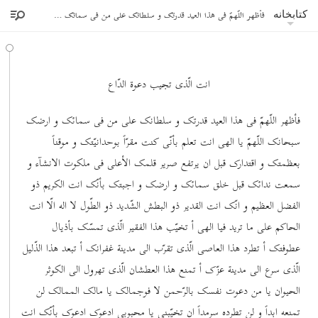
فأظهر اللّهمّ فی هذا العید قدرتک و سلطانک علی من فی سمائک و ارضک
کتابخانه
انت الّذی تجیب دعوة الدّاع
فأظهر اللّهمّ فی هذا العید قدرتک و سلطانک علی من فی سمائک و ارضک
سبحانک اللّهمّ یا الهی انت تعلم بأنّی کنت مقرّاً بوحدانیّتک و موقناً
بعظمتک و اقتدارک قبل ان یرتفع صریر قلمک الأعلی فی ملکوت الانشآء و
سمعت ندائک قبل خلق سمائک و ارضک و اجبتک بأنّک انت الکریم ذو
الفضل العظیم و انّک انت القدیر ذو البطش الشّدید ذو الطّول لا اله الّا انت
الحاکم علی ما ترید فیا الهی أ تخیّب هذا الفقیر الّذی تمسّک بأذیال
عطوفتک أ تطرد هذا العاصی الّذی تقرّب الی مدینة غفرانک أ تبعد هذا الذّلیل
الّذی سرع الی مدینة عزّک أ تمنع هذا العطشان الّذی تهرول الی الکوثر
الحیوان یا من دعوت نفسک بالرّحمن لا فوجمالک یا مالک الممالک لن
تمنعه ابداً و لن تطرده سرمداً ان تخیّبنی یا محبوبی ادعوک ادعوک بأنّک انت