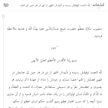
للّه الحمد توفیقش رسیده و تأییدش اظهر از نور در هر حین نیّر عنایتش در ظهور فضلش را قلم احصا ننماید
کتابخانه
محبوب مکرّم معظّم حضرت شیخ جمال‌الدّین علیه بهآء اللّه و عنایته ملاحظه
فرمایند
۱۵۲
١
بسم ربّنا الأقدس الأعظم العلیّ الأبهی
للّه الحمد توفیقش رسیده و تأییدش اظهر از نور در هر حین نیّر عنایتش در
ظهور فضلش را قلم احصا ننماید و جودش را مداد از عهدۀ ذکر برنیاید هر
بصیری بر عظمتش مقرّ و هر سمیعی بسلطانش معترف له الحمد و العطآء و
له الذّکر و الثّنآء لسان اولیائش را در یک مقام ناصر امرش فرمود و از آن جاری
نمود آنچه را که سبب اهتزاز عظم رمیم گشت حکم لسان اعظم از حکم