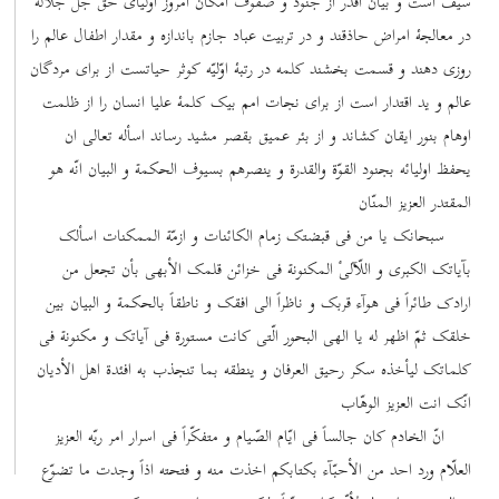
سیف است و بیان اقدر از جنود و صفوف امکان امروز اولیای حقّ جلّ جلاله
در معالجۀ امراض حاذقند و در تربیت عباد جازم باندازه و مقدار اطفال عالم را
روزی دهند و قسمت بخشند کلمه در رتبۀ اوّلیّه کوثر حیاتست از برای مردگان
عالم و ید اقتدار است از برای نجات امم بیک کلمۀ علیا انسان را از ظلمت
اوهام بنور ایقان کشاند و از بئر عمیق بقصر مشید رساند اسأله تعالی ان
یحفظ اولیائه بجنود القوّة والقدرة و ینصرهم بسیوف الحکمة و البیان انّه هو
المقتدر العزیز المنّان
سبحانک یا من فی قبضتک زمام الکائنات و ازمّة الممکنات اسألک
بآیاتک الکبری و اللّآلیٴ المکنونة فی خزائن قلمک الأبهی بأن تجعل من
ارادک طائراً فی هوآء قربک و ناظراً الی افقک و ناطقاً بالحکمة و البیان بین
خلقک ثمّ اظهر له یا الهی البحور الّتی کانت مستورة فی آیاتک و مکنونة فی
کلماتک لیأخذه سکر رحیق العرفان و ینطقه بما تنجذب به افئدة اهل الأدیان
انّک انت العزیز الوهّاب
انّ الخادم کان جالساً فی ایّام الصّیام و متفکّراً فی اسرار امر ربّه العزیز
العلّام ورد احد من الأحبّآء بکتابکم اخذت منه و فتحته اذاً وجدت ما تضوّع