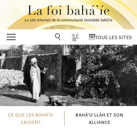
La foi bahá’íe
Le site internet de la communauté mondiale bahá’íe
TOUS LES SITES
CE QUE LES BAHÁ’ÍS
BAHÁ’U’LLÁH ET SON
CROIENT
ALLIANCE