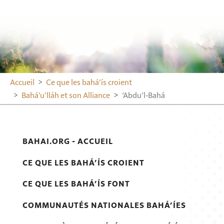
Accueil
Ce que les bahá’ís croient
Bahá’u’lláh et son Alliance
‘Abdu’l‑Bahá
BAHAI.ORG - ACCUEIL
CE QUE LES BAHÁ’ÍS CROIENT
CE QUE LES BAHÁ’ÍS FONT
COMMUNAUTÉS NATIONALES BAHÁ’ÍES