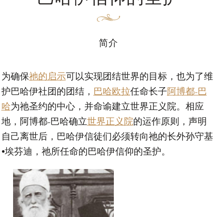
简介
为确保
祂的启示
可以实现团结世界的目标，也为了维
护巴哈伊社团的团结，
巴哈欧拉
任命长子
阿博都-巴
哈
为祂圣约的中心，并命谕建立世界正义院。相应
地，阿博都-巴哈确立
世界正义院
的运作原则，声明
自己离世后，巴哈伊信徒们必须转向祂的长外孙守基
•埃芬迪，祂所任命的巴哈伊信仰的圣护。