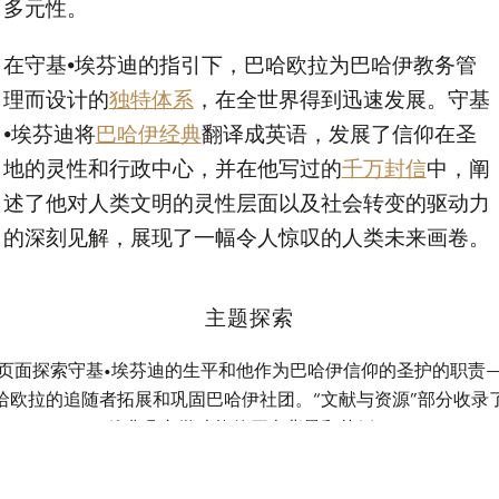
多元性。
在守基•埃芬迪的指引下，巴哈欧拉为巴哈伊教务管
理而设计的
独特体系
，在全世界得到迅速发展。守基
•埃芬迪将
巴哈伊经典
翻译成英语，发展了信仰在圣
地的灵性和行政中心，并在他写过的
千万封信
中，阐
述了他对人类文明的灵性层面以及社会转变的驱动力
的深刻见解，展现了一幅令人惊叹的人类未来画卷。
主题探索
页面探索守基•埃芬迪的生平和他作为巴哈伊信仰的圣护的职责
哈欧拉的追随者拓展和巩固巴哈伊社团。“文献与资源”部分收录
他非凡文学才能的历史背景和范例。