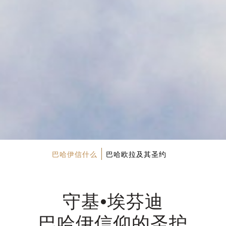
巴哈伊信什么
巴哈欧拉及其圣约
守基•埃芬迪
巴哈伊信仰的圣护