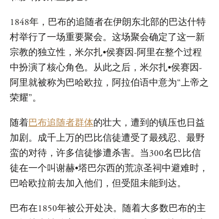
1848年，巴布的追随者在伊朗东北部的巴达什特
村举行了一场重要聚会。这场聚会确定了这一新
宗教的独立性，米尔扎•侯赛因-阿里在整个过程
中扮演了核心角色。从此之后，米尔扎•侯赛因-
阿里就被称为巴哈欧拉，阿拉伯语中意为“上帝之
荣耀”。
随着
巴布追随者群体
的壮大，遭到的镇压也日益
加剧。成千上万的巴比信徒遭受了最残忍、最野
蛮的对待，许多信徒惨遭杀害。当300名巴比信
徒在一个叫谢赫•塔巴尔西的荒凉圣祠中避难时，
巴哈欧拉前去加入他们，但受阻未能到达。
巴布在1850年被公开处决。随着大多数巴布的主