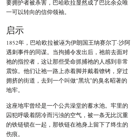
要拥护者被杀害，巴哈欧拉显然成了巴比余众唯
一可以转向的信仰领袖。
启示
1852年，巴哈欧拉被诬为伊朗国王纳赛尔丁·沙阿
遇刺事件的同谋。当拘捕令发出后，祂前去面对
祂的指控者，这让那些受命抓捕祂的人感到非常
震惊。他们让祂一路上赤着脚并戴着镣铐，穿过
拥挤的街道，去到一个叫做“黑坑”的臭名昭著的
地牢。
这座地牢曾经是一个公共澡堂的蓄水池。牢里的
囚犯呼吸着阴冷而污浊的空气，被一条无比沉重
的铁链锁在一起，那铁链在祂身上留下了终生的
伤痕。