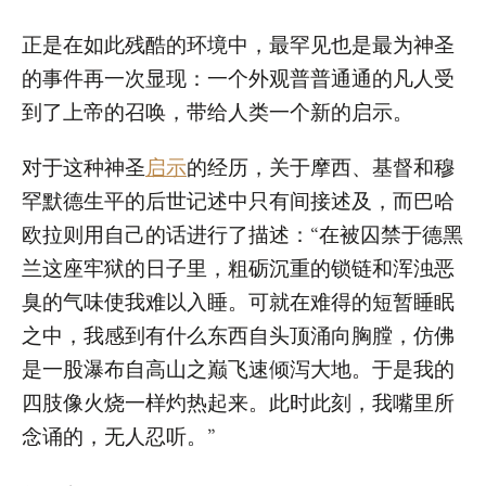
正是在如此残酷的环境中，最罕见也是最为神圣
的事件再一次显现：一个外观普普通通的凡人受
到了上帝的召唤，带给人类一个新的启示。
对于这种神圣
启示
的经历，关于摩西、基督和穆
罕默德生平的后世记述中只有间接述及，而巴哈
欧拉则用自己的话进行了描述：“在被囚禁于德黑
兰这座牢狱的日子里，粗砺沉重的锁链和浑浊恶
臭的气味使我难以入睡。可就在难得的短暂睡眠
之中，我感到有什么东西自头顶涌向胸膛，仿佛
是一股瀑布自高山之巅飞速倾泻大地。于是我的
四肢像火烧一样灼热起来。此时此刻，我嘴里所
念诵的，无人忍听。”