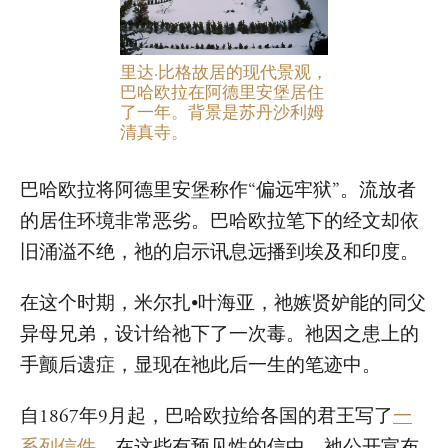
里达·比格故居的现代景观，
巴哈欧拉在阿德里安堡居住
了一年。背景是苏丹沙利姆
清真寺。
巴哈欧拉将阿德里安堡称作“偏远牢狱”。流放者
的居住环境非常恶劣。巴哈欧拉笔下的经文却依
旧涌溢不绝，祂的启示讯息远播到埃及和印度。
在这个时期，米尔扎•叶海亚，祂嫉贤妒能的同父
异母兄弟，设计给祂下了一次毒。祂因之患上的
手颤后遗症，显现在祂此后一生的笔迹中。
自1867年9月起，巴哈欧拉给各国的君王写了
一
系列信件
。在这些有预见性的信中，祂公开宣布