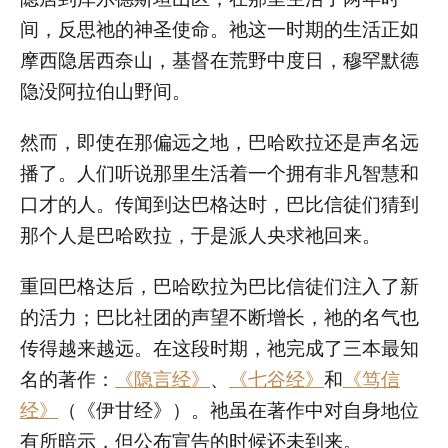
间，反思祂的神圣使命。祂这一时期的生活正如
摩西隐居西奈山，基督在荒野中度日，穆罕默德
隐没阿拉伯山野间。
然而，即使在那偏远之地，巴哈欧拉还是声名远
播了。人们听说那里生活着一个拥有非凡智慧和
口才的人。传闻到达巴格达时，巴比信徒们猜到
那个人是巴哈欧拉，于是派人央求祂回来。
重回巴格达后，巴哈欧拉为巴比信徒们注入了新
的活力；巴比社团的声望不断增长，祂的名气也
传得越来越远。在这段时期，祂完成了三本最知
名的著作：
《隐言经》
、
《七谷经》
和
《笃信
经》
（《伊甘经》）。祂虽在著作中对自身地位
有所暗示，但公布宣告的时候还未到来。