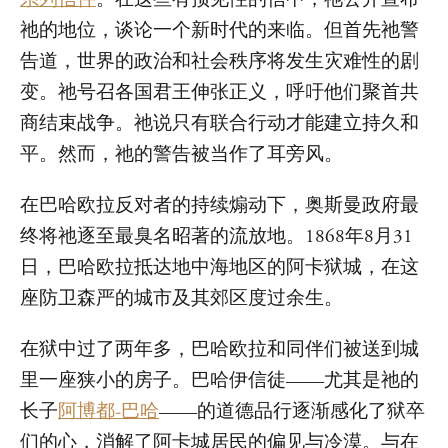
祂的地位，谈论一个新时代的来临。但首先祂警
告道，世界的政治和社会秩序将发生灾难性的剧
变。祂号召各国君王伸张正义，呼吁他们聚首共
商结束战争。祂说只有联合行动才能建立持久和
平。然而，祂的警告被当作了耳旁风。
在巴哈欧拉反对者的持续煽动下，奥斯曼政府最
终将祂逐至最臭名昭著的流放地。1868年8月31
日，巴哈欧拉抵达地中海地区的阿卡狱城，在这
座防卫森严的城市及其郊区度过余生。
在狱中过了两年多，巴哈欧拉和同伴们被送到城
里一座狭小的房子。巴哈伊信徒——尤其是祂的
长子
阿博都-巴哈
——的道德品行逐渐感化了狱卒
们的心，消解了阿卡城居民的偏见与冷漠。与在