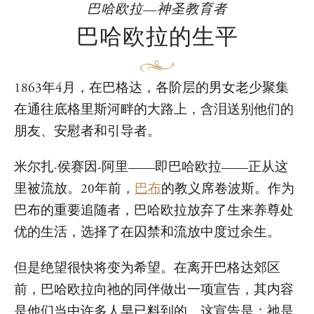
巴哈欧拉—神圣教育者
巴哈欧拉的生平
1863年4月，在巴格达，各阶层的男女老少聚集
在通往底格里斯河畔的大路上，含泪送别他们的
朋友、安慰者和引导者。
米尔扎·侯赛因-阿里——即巴哈欧拉——正从这
里被流放。20年前，
巴布
的教义席卷波斯。作为
巴布的重要追随者，巴哈欧拉放弃了生来养尊处
优的生活，选择了在囚禁和流放中度过余生。
但是绝望很快将变为希望。在离开巴格达郊区
前，巴哈欧拉向祂的同伴做出一项宣告，其内容
是他们当中许多人早已料到的。这宣告是：祂是