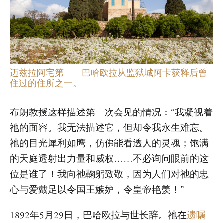
迈兹拉阿宅第——巴哈欧拉从监狱城阿卡获释后曾
住过的住所之一。
布朗教授这样描述第一次会见的情况：“我凝视着
祂的面容。我无法描述它，但却令我永生难忘。
祂的目光犀利如鹰，仿佛能看透人的灵魂；饱满
的天庭透射出力量和威权……不必询问眼前的这
位是谁了！我向祂鞠躬致敬，因为人们对祂的忠
心与爱戴足以令国王嫉妒，令皇帝艳羡！”
1892年5月29日，巴哈欧拉与世长辞。祂在
遗嘱