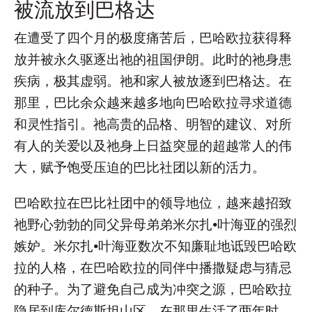
被流放到巴格达
在遭受了四个月的极度痛苦后，巴哈欧拉获得释
放并被永久驱逐出祂的祖国伊朗。此时的祂身患
疾病，极其虚弱。祂和家人被放逐到巴格达。在
那里，巴比余众越来越多地向巴哈欧拉寻求道德
和灵性指引。祂高贵的品格、明智的建议、对所
有人的关爱以及祂身上日益突显的超越常人的伟
大，赋予饱受压迫的巴比社团以新的活力。
巴哈欧拉在巴比社团中的领导地位，越来越招致
祂野心勃勃的同父异母弟弟米尔扎•叶海亚的强烈
嫉妒。米尔扎•叶海亚数次不知廉耻地诋毁巴哈欧
拉的人格，在巴哈欧拉的同伴中播撒疑虑与猜忌
的种子。为了避免自己成为冲突之源，巴哈欧拉
隐居到库尔德斯坦山区，在那里生活了两年时