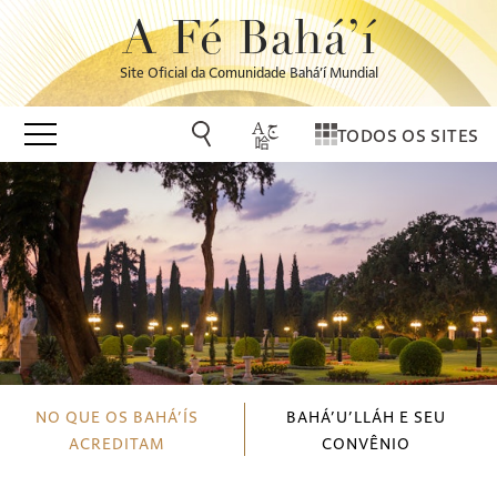
A Fé Bahá’í
Site Oficial da Comunidade Bahá’í Mundial
TODOS OS SITES
NO QUE OS BAHÁ’ÍS
BAHÁ’U’LLÁH E SEU
ACREDITAM
CONVÊNIO