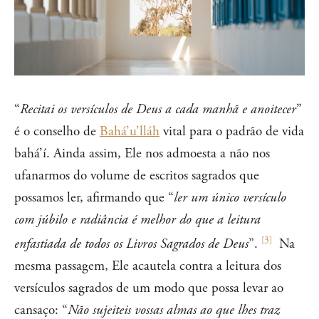
“
Recitai os versículos de Deus a cada manhã e anoitecer
”
é o conselho de
Bahá’u’lláh
vital para o padrão de vida
bahá’í. Ainda assim, Ele nos admoesta a não nos
ufanarmos do volume de escritos sagrados que
possamos ler, afirmando que “
ler um único versículo
com júbilo e radiância é melhor do que a leitura
[
3
]
enfastiada de todos os Livros Sagrados de Deus
”.
Na
mesma passagem, Ele acautela contra a leitura dos
versículos sagrados de um modo que possa levar ao
cansaço: “
Não sujeiteis vossas almas ao que lhes traz