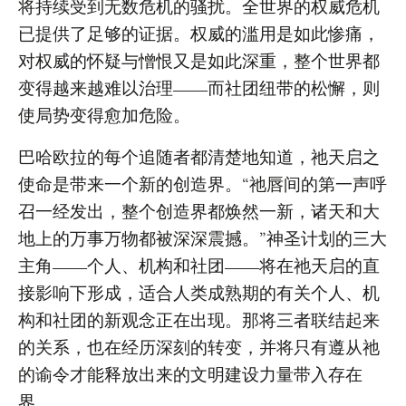
将持续受到无数危机的骚扰。全世界的权威危机
已提供了足够的证据。权威的滥用是如此惨痛，
对权威的怀疑与憎恨又是如此深重，整个世界都
变得越来越难以治理——而社团纽带的松懈，则
使局势变得愈加危险。
巴哈欧拉的每个追随者都清楚地知道，祂天启之
使命是带来一个新的创造界。“祂唇间的第一声呼
召一经发出，整个创造界都焕然一新，诸天和大
地上的万事万物都被深深震撼。”神圣计划的三大
主角——个人、机构和社团——将在祂天启的直
接影响下形成，适合人类成熟期的有关个人、机
构和社团的新观念正在出现。那将三者联结起来
的关系，也在经历深刻的转变，并将只有遵从祂
的谕令才能释放出来的文明建设力量带入存在
界。