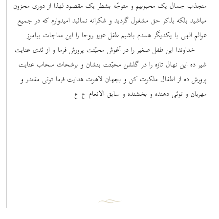
منجذب جمال یک محبوبیم و متوجّه بشطر یک مقصود لهذا از دوری محزون
مباشید بلکه بذکر حق مشغول گردید و شکرانه نمائید امیدوارم که در جمیع
عوالم الهی با یکدیگر همدم باشیم طفل عزیز روحا را این مناجات بیاموز
خداوندا این طفل صغیر را در آغوش محبّتت پرورش فرما و از ثدی عنایت
شیر ده این نهال تازه را در گلشن محبّتت بنشان و برشحات سحاب عنایت
پرورش ده از اطفال ملکوت کن و بجهان لاهوت هدایت فرما توئی مقتدر و
مهربان و توئی دهنده و بخشنده و سابق الانعام ع ع