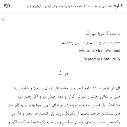
ای دو مؤمن صادق نامۀ شما رسید مضمونش ایمان و ایقان و خلوص بود
کتابخانه
بواسطۀ آقا میرزا امین‌اللّه
جناب مستر ویندست و مسیس ویندست
Mr. and Mrs. Windust
September 8th 1906
هو اللّه
ای دو مؤمن صادق نامۀ شما رسید مضمونش ایمان و ایقان و خلوص بود
دلیل بر بینائی چشم و شنوائی گوش و تیزی هوش بود و اگر چنین نبود
مشاهدۀ انوار شمس حقیقت نمینمودید و ندای الهی نمیشنیدید و بعرفان حق
فائز نمیشدید هرچند بجسم از یکدیگر دوریم ولی الحمد للّه بجان و دل در
یکمحفل حاضر و لقای روحانی حاصل و در سایۀ یک شجرۀ مبارکه ساکن و