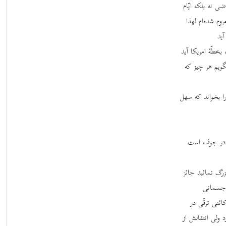
 نه بلکه ایّام
م شده‌ام لهذا
آید
بخطّۀ امریکا آید
گویم هر چیز که
 بخواند که سهل
شد در جوف است
رگ نمائید جائز
ت جسمانی
نی ترقّی در
د ولی انتقالش از