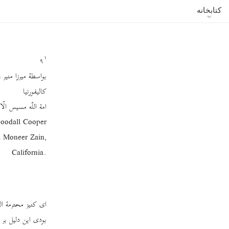
کتابخانه
۹
١
بواسطۀ میرزا منیر 
کالیفورنیا
امة ‌اللّه مسیس الّ
Goodall Cooper
,To Mirza Moneer Zain
.California
بودی این دلیل بر