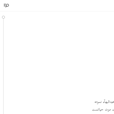
ور از آزادی عبدالبهآء نموده
تست موت حیاتست