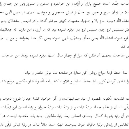
ب جنّت است جمیع یاران از آزادی من خوشنود و ممنون و مسرور ولی من چندان راضی
تلا مرا زمان سرور و حبور بود حال از فیض مسجونی و موهبت اسیری در سبیل الهی محرو
انشاء اللّه دوباره جام بلا و صهباء مصیبت کبری سرشار گردد و در انجمن مشتاقان بدور 
وّر بمسیس ترو چون مسیس ترو باو مرقوم نموده بود که ما آرزوی این داریم که عبدالبهآء 
قوم نموده انشاء اللّه یعنی معلّق بمشیّت الهی نموده یعنی اگر خدا بخواهد و من نیز می
د شد
 مناجات بجهت آن طفل که سنّ او چهار سال است مرقوم نموده بودید این مناجات را
نما حفظ فرما سراج روشن کن ستارۀ درخشنده نما توئی مقتدر و توانا
ا شلدن گودال کوپر باید حفظ نماید و تلاوت کند بامة ‌اللّه والدۀ او مکتوبی مرقوم 
ارت کلمات مکنونه مقصود از عبد عبدالبهاست و اگر خواهید کلمۀ عبد را شروع بحرف بز
ترقّی انسان از عالم جماد برتبۀ نبات و از رتبۀ نبات برتبۀ حیوان و رتبۀ انسان این ترقّیا
 آن رتبه بدرجۀ کمال جسدی انسانی رسد رتبۀ ملکوتی جلوه یابد مقصود اینست هر کائ
 انتقالش از رتبه‌ئی برتبۀ مافوق منوط بموهبت الهیّه است مثلاً نبات در رتبۀ نباتی ترقّی دار