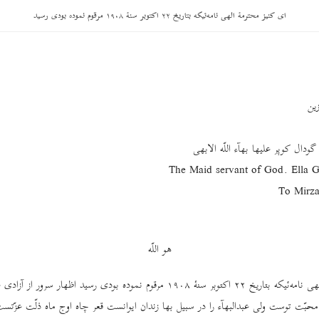
ای کنیز محترمۀ الهی نامه‌ئیکه بتاریخ ٢٢ اکتوبر سنۀ ١٩٠٨ مرقوم نموده بودی رسید
زین
ا گودال کوپر علیها بهآء اللّه الابهی
The Maid servant of God. Ella 
هو اللّه
ای کنیز محترمۀ الهی نامه‌ئیکه بتاریخ ٢٢ اکتوبر سنۀ ١٩٠٨ مرقوم نموده بودی رسید اظهار سر
 محبّت توست ولی عبدالبهآء را در سبیل بها زندان ایوانست قعر چاه اوج ماه ذلّت عزّ