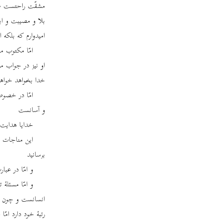
مشقّت راحتست عذا
بلا و مصیبت و اب
امیدوارم که بلکه 
امّا مکتوب من
او نیز در جواب مر
خدا بخواهد خواه
امّا در خصوص
و آسانست
خدایا هدایت 
این مناجات ر
برسانید
و امّا در عب
و امّا مسئلۀ 
انسانست و چون در
رتبۀ خود دارد امّا